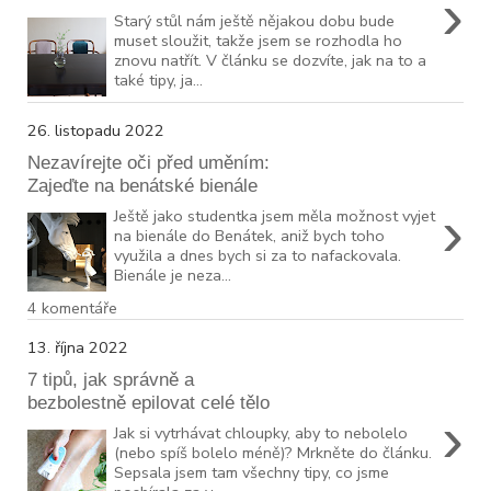
›
Starý stůl nám ještě nějakou dobu bude
muset sloužit, takže jsem se rozhodla ho
znovu natřít. V článku se dozvíte, jak na to a
také tipy, ja...
26. listopadu 2022
Nezavírejte oči před uměním:
Zajeďte na benátské bienále
›
Ještě jako studentka jsem měla možnost vyjet
na bienále do Benátek, aniž bych toho
využila a dnes bych si za to nafackovala.
Bienále je neza...
4 komentáře
13. října 2022
7 tipů, jak správně a
bezbolestně epilovat celé tělo
›
Jak si vytrhávat chloupky, aby to nebolelo
(nebo spíš bolelo méně)? Mrkněte do článku.
Sepsala jsem tam všechny tipy, co jsme