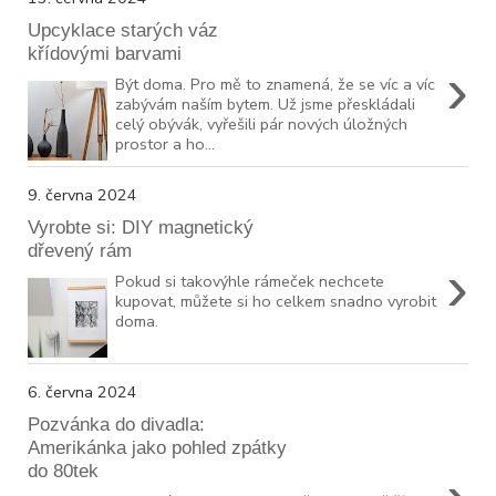
Upcyklace starých váz
křídovými barvami
›
Být doma. Pro mě to znamená, že se víc a víc
zabývám naším bytem. Už jsme přeskládali
celý obývák, vyřešili pár nových úložných
prostor a ho...
9. června 2024
Vyrobte si: DIY magnetický
dřevený rám
›
Pokud si takovýhle rámeček nechcete
kupovat, můžete si ho celkem snadno vyrobit
doma.
6. června 2024
Pozvánka do divadla:
Amerikánka jako pohled zpátky
do 80tek