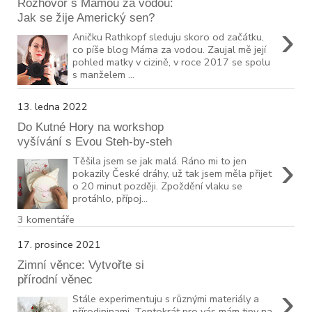
Rozhovor s Mámou za vodou:
Jak se žije Americký sen?
›
Aničku Rathkopf sleduju skoro od začátku,
co píše blog Máma za vodou. Zaujal mě její
pohled matky v cizině, v roce 2017 se spolu
s manželem ...
13. ledna 2022
Do Kutné Hory na workshop
vyšívání s Evou Steh-by-steh
›
Těšila jsem se jak malá. Ráno mi to jen
pokazily České dráhy, už tak jsem měla přijet
o 20 minut později. Zpoždění vlaku se
protáhlo, přípoj...
3 komentáře
17. prosince 2021
Zimní věnce: Vytvořte si
přírodní věnec
›
Stále experimentuju s různými materiály a
přírodininami. Tentokrát pro vás mám tipy na