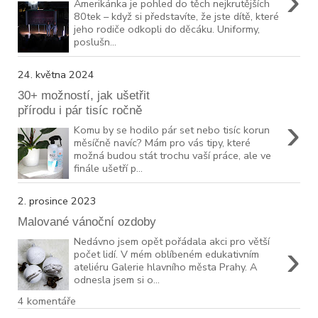
›
Amerikánka je pohled do těch nejkrutějších
80tek – když si představíte, že jste dítě, které
jeho rodiče odkopli do děcáku. Uniformy,
poslušn...
24. května 2024
30+ možností, jak ušetřit
přírodu i pár tisíc ročně
›
Komu by se hodilo pár set nebo tisíc korun
měsíčně navíc? Mám pro vás tipy, které
možná budou stát trochu vaší práce, ale ve
finále ušetří p...
2. prosince 2023
Malované vánoční ozdoby
Nedávno jsem opět pořádala akci pro větší
›
počet lidí. V mém oblíbeném edukativním
ateliéru Galerie hlavního města Prahy. A
odnesla jsem si o...
4 komentáře