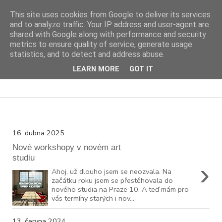
This site uses cookies from Google to deliver its services
and to analyze traffic. Your IP address and user-agent are
shared with Google along with performance and security
DIY PROJEKTY
metrics to ensure quality of service, generate usage
statistics, and to detect and address abuse.
DIY blog s návody, výtvarnými tipy a cestami za inspirací
LEARN MORE
GOT IT
16. dubna 2025
Nové workshopy v novém art
studiu
›
Ahoj, už dlouho jsem se neozvala. Na
začátku roku jsem se přestěhovala do
nového studia na Praze 10. A teď mám pro
vás termíny starých i nov...
13. června 2024