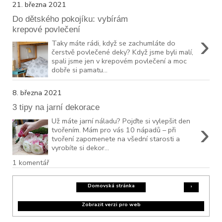
21. března 2021
Do dětského pokojíku: vybírám
krepové povlečení
›
Taky máte rádi, když se zachumláte do
čerstvě povlečené deky? Když jsme byli malí,
spali jsme jen v krepovém povlečení a moc
dobře si pamatu...
8. března 2021
3 tipy na jarní dekorace
Už máte jarní náladu? Pojďte si vylepšit den
›
tvořením. Mám pro vás 10 nápadů – při
tvoření zapomenete na všední starosti a
vyrobíte si dekor...
1 komentář
Domovská stránka
›
Zobrazit verzi pro web