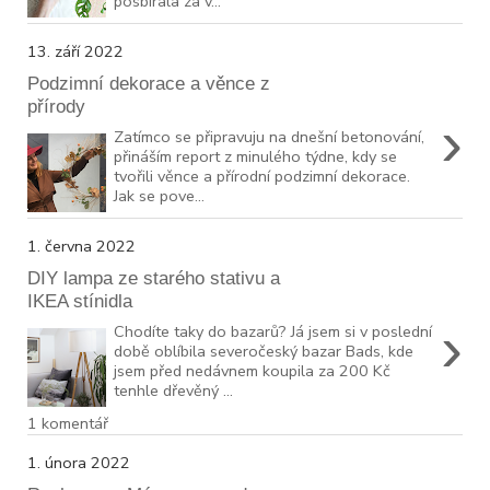
posbírala za v...
13. září 2022
Podzimní dekorace a věnce z
přírody
›
Zatímco se připravuju na dnešní betonování,
přináším report z minulého týdne, kdy se
tvořili věnce a přírodní podzimní dekorace.
Jak se pove...
1. června 2022
DIY lampa ze starého stativu a
IKEA stínidla
›
Chodíte taky do bazarů? Já jsem si v poslední
době oblíbila severočeský bazar Bads, kde
jsem před nedávnem koupila za 200 Kč
tenhle dřevěný ...
1 komentář
1. února 2022