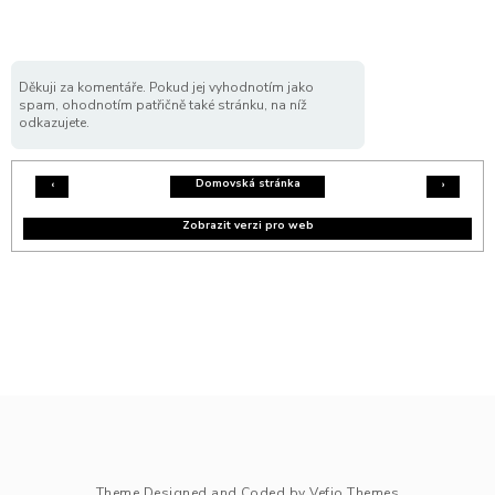
Děkuji za komentáře. Pokud jej vyhodnotím jako
spam, ohodnotím patřičně také stránku, na níž
odkazujete.
Domovská stránka
‹
›
Zobrazit verzi pro web
Theme Designed and Coded by
Vefio Themes