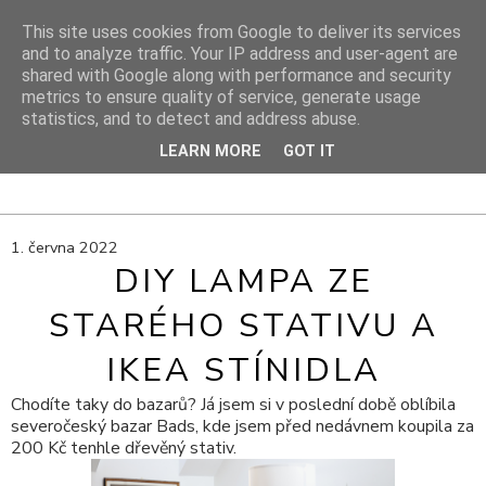
This site uses cookies from Google to deliver its services
and to analyze traffic. Your IP address and user-agent are
shared with Google along with performance and security
DIY PROJEKTY
metrics to ensure quality of service, generate usage
statistics, and to detect and address abuse.
DIY blog s návody, výtvarnými tipy a cestami za inspirací
LEARN MORE
GOT IT
1. června 2022
DIY LAMPA ZE
STARÉHO STATIVU A
IKEA STÍNIDLA
Chodíte taky do bazarů? Já jsem si v poslední době oblíbila
severočeský bazar Bads, kde jsem před nedávnem koupila za
200 Kč tenhle dřevěný stativ.