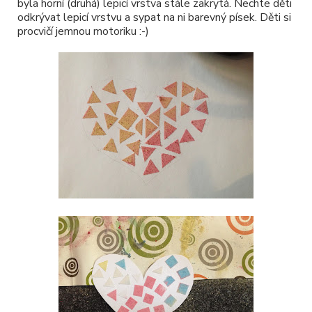
byla horní (druhá) lepicí vrstva stále zakrytá. Nechte děti
odkrývat lepicí vrstvu a sypat na ni barevný písek. Děti si
procvičí jemnou motoriku :-)