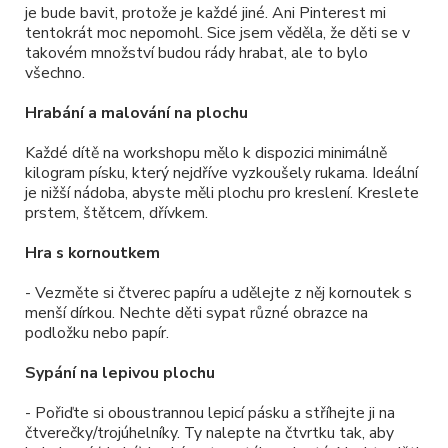
je bude bavit, protože je každé jiné. Ani Pinterest mi
tentokrát moc nepomohl. Sice jsem věděla, že děti se v
takovém množství budou rády hrabat, ale to bylo
všechno.
Hrabání a malování na plochu
Každé dítě na workshopu mělo k dispozici minimálně
kilogram písku, který nejdříve vyzkoušely rukama. Ideální
je nižší nádoba, abyste měli plochu pro kreslení. Kreslete
prstem, štětcem, dřívkem.
Hra s kornoutkem
- Vezměte si čtverec papíru a udělejte z něj kornoutek s
menší dírkou. Nechte děti sypat různé obrazce na
podložku nebo papír.
Sypání na lepivou plochu
- Pořiďte si oboustrannou lepicí pásku a stříhejte ji na
čtverečky/trojúhelníky. Ty nalepte na čtvrtku tak, aby