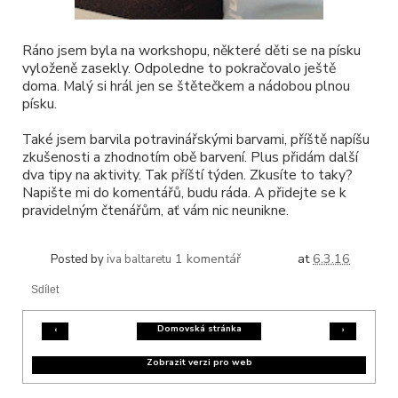
Ráno jsem byla na workshopu, některé děti se na písku
vyloženě zasekly. Odpoledne to pokračovalo ještě
doma. Malý si hrál jen se štětečkem a nádobou plnou
písku.
Také jsem barvila potravinářskými barvami, příště napíšu
zkušenosti a zhodnotím obě barvení. Plus přidám další
dva tipy na aktivity. Tak příští týden. Zkusíte to taky?
Napište mi do komentářů, budu ráda. A přidejte se k
pravidelným čtenářům, ať vám nic neunikne.
1 komentář
at
6.3.16
Posted by
iva baltaretu
Sdílet
Domovská stránka
‹
›
Zobrazit verzi pro web