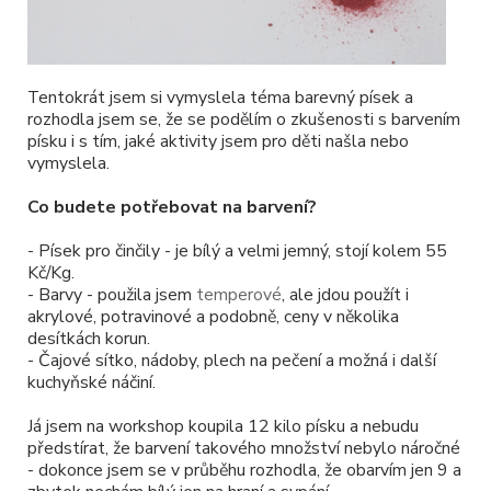
Tentokrát jsem si vymyslela téma barevný písek a
rozhodla jsem se, že se podělím o zkušenosti s barvením
písku i s tím, jaké aktivity jsem pro děti našla nebo
vymyslela.
Co budete potřebovat na barvení?
- Písek pro činčily - je bílý a velmi jemný, stojí kolem 55
Kč/Kg.
- Barvy - použila jsem
temperové
, ale jdou použít i
akrylové, potravinové a podobně, ceny v několika
desítkách korun.
- Čajové sítko, nádoby, plech na pečení a možná i další
kuchyňské náčiní.
Já jsem na workshop koupila 12 kilo písku a nebudu
předstírat, že barvení takového množství nebylo náročné
- dokonce jsem se v průběhu rozhodla, že obarvím jen 9 a