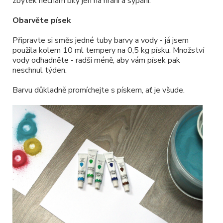
zbytek nechám bílý jen na hraní a sypání.
Obarvěte písek
Připravte si směs jedné tuby barvy a vody - já jsem
použila kolem 10 ml tempery na 0,5 kg písku. Množství
vody odhadněte - radši méně, aby vám písek pak
neschnul týden.
Barvu důkladně promíchejte s pískem, ať je všude.