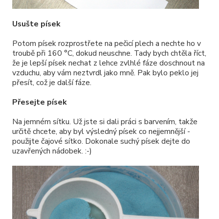
Usušte písek
Potom písek rozprostřete na pečicí plech a nechte ho v
troubě při 160 °C, dokud neuschne. Tady bych chtěla říct,
že je lepší písek nechat z lehce zvlhlé fáze doschnout na
vzduchu, aby vám neztvrdl jako mně. Pak bylo peklo jej
přesít, což je další fáze.
Přesejte písek
Na jemném sítku. Už jste si dali práci s barvením, takže
určitě chcete, aby byl výsledný písek co nejjemnější -
použijte čajové sítko. Dokonale suchý písek dejte do
uzavřených nádobek. :-)