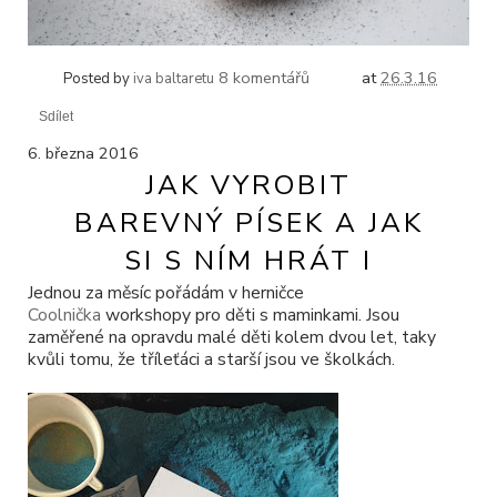
8 komentářů
at
26.3.16
Posted by
iva baltaretu
Sdílet
6. března 2016
JAK VYROBIT
BAREVNÝ PÍSEK A JAK
SI S NÍM HRÁT I
Jednou za měsíc pořádám v herničce
Coolnička
workshopy pro děti s maminkami. Jsou
zaměřené na opravdu malé děti kolem dvou let, taky
kvůli tomu, že tříleťáci a starší jsou ve školkách.