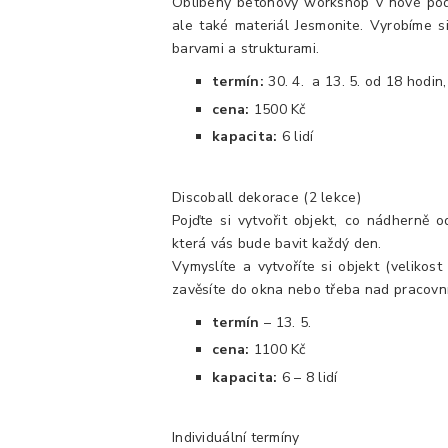
Oblíbený betonový workshop v nové podo
ale také materiál Jesmonite. Vyrobíme si
barvami a strukturami.
termín:
30. 4. a 13. 5. od 18 hodin,
cena:
1500 Kč
kapacita:
6 lidí
Discoball dekorace (2 lekce)
Pojďte si vytvořit objekt, co nádherně o
která vás bude bavit každý den.
Vymyslíte a vytvoříte si objekt (velikos
zavěsíte do okna nebo třeba nad pracovní
termín
– 13. 5.
cena:
1100 Kč
kapacita:
6 – 8 lidí
Individuální termíny