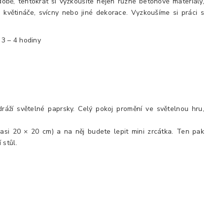
bě, tentokrát si vyzkoušíte nejen různé betonové materiály,
 květináče, svícny nebo jiné dekorace. Vyzkoušíme si práci s
 3 – 4 hodiny
dráží světelné paprsky. Celý pokoj promění ve světelnou hru,
t asi 20 × 20 cm) a na něj budete lepit mini zrcátka. Ten pak
 stůl.