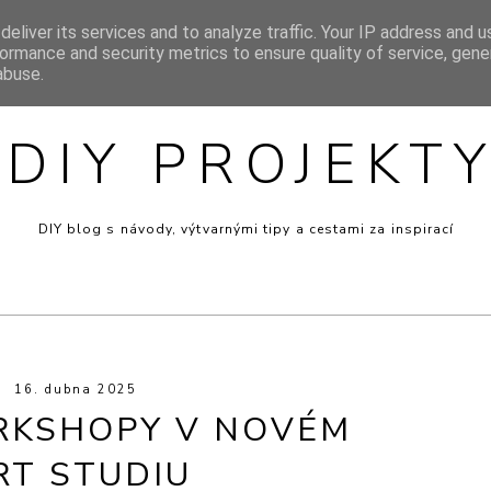
eliver its services and to analyze traffic. Your IP address and 
SIGN
INSPIRACE
MINI RECEPTY
PRO DĚTI
VÝT
ormance and security metrics to ensure quality of service, gen
abuse.
DIY PROJEKT
DIY blog s návody, výtvarnými tipy a cestami za inspirací
16. dubna 2025
RKSHOPY V NOVÉM
RT STUDIU