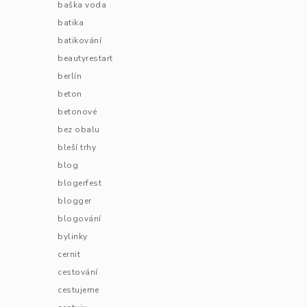
baška voda
batika
batikování
beautyrestart
berlín
beton
betonové
bez obalu
bleší trhy
blog
blogerfest
blogger
blogování
bylinky
cernit
cestování
cestujeme