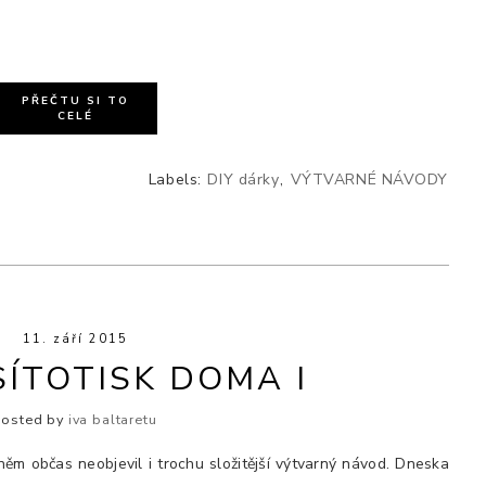
PŘEČTU SI TO
CELÉ
Labels:
DIY dárky
,
VÝTVARNÉ NÁVODY
11. září 2015
SÍTOTISK DOMA I
Posted by
iva baltaretu
něm občas neobjevil i trochu složitější výtvarný návod. Dneska