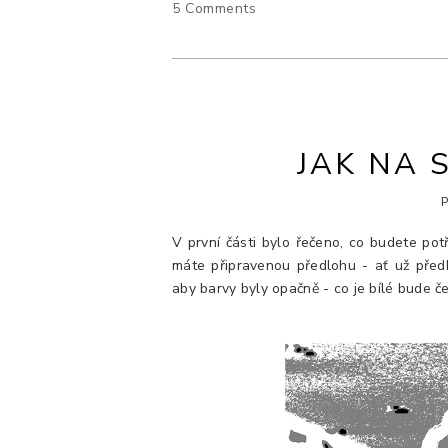
5 Comments
JAK NA 
V první části bylo řečeno, co budete pot
máte připravenou předlohu - ať už předkr
aby barvy byly opačně - co je bílé bude 