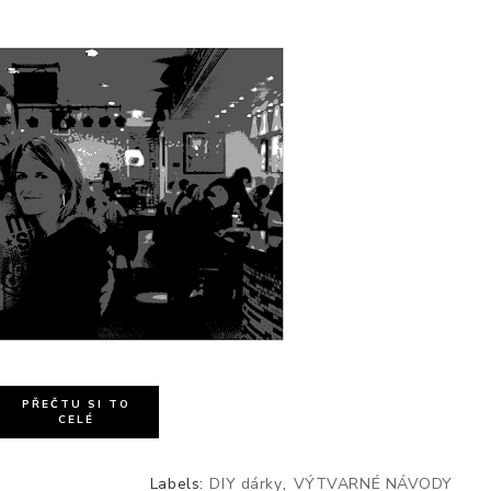
PŘEČTU SI TO
CELÉ
Labels:
DIY dárky
,
VÝTVARNÉ NÁVODY