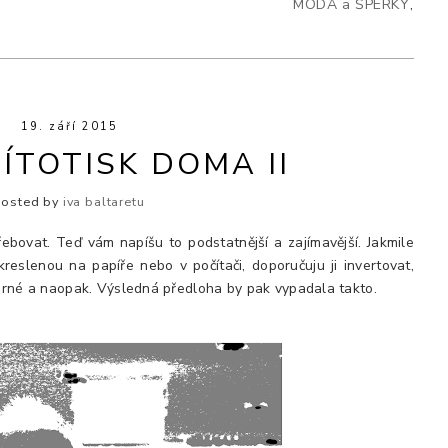
MÓDA a ŠPERKY
,
19. září 2015
SÍTOTISK DOMA II
Posted by
iva baltaretu
řebovat. Teď vám napíšu to podstatnější a zajímavější. Jakmile
eslenou na papíře nebo v počítači, doporučuju ji invertovat,
černé a naopak. Výsledná předloha by pak vypadala takto.