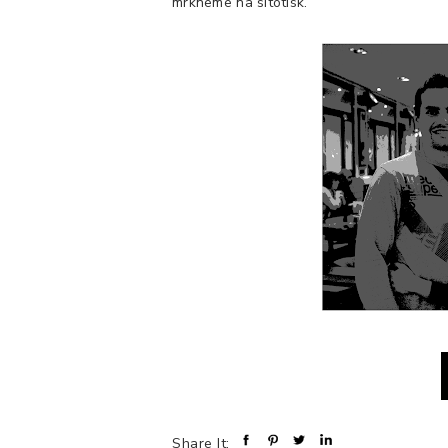
mrkneme na sítotisk.
Share It: