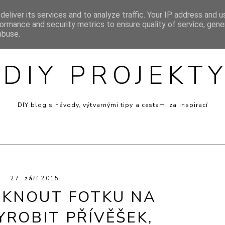
eliver its services and to analyze traffic. Your IP address and 
SIGN
INSPIRACE
MINI RECEPTY
PRO DĚTI
VÝT
ormance and security metrics to ensure quality of service, gen
abuse.
DIY PROJEKT
DIY blog s návody, výtvarnými tipy a cestami za inspirací
27. září 2015
SKNOUT FOTKU NA
YROBIT PŘÍVĚŠEK,