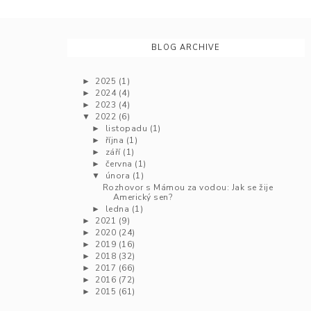
BLOG ARCHIVE
2025
(1)
►
2024
(4)
►
2023
(4)
►
2022
(6)
▼
listopadu
(1)
►
října
(1)
►
září
(1)
►
června
(1)
►
února
(1)
▼
Rozhovor s Mámou za vodou: Jak se žije
Americký sen?
ledna
(1)
►
2021
(9)
►
2020
(24)
►
2019
(16)
►
2018
(32)
►
2017
(66)
►
2016
(72)
►
2015
(61)
►