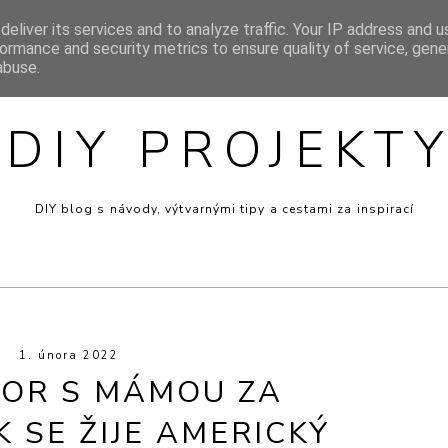
eliver its services and to analyze traffic. Your IP address and 
SIGN
INSPIRACE
MINI RECEPTY
PRO DĚTI
VÝT
ormance and security metrics to ensure quality of service, gen
abuse.
DIY PROJEKT
DIY blog s návody, výtvarnými tipy a cestami za inspirací
1. února 2022
OR S MÁMOU ZA
K SE ŽIJE AMERICKÝ