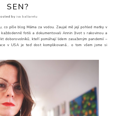
SEN?
Posted by
iva baltaretu
u, co píše blog Máma za vodou. Zaujal mě její pohled matky v
 každodenně fotili a dokumentovali Annin život s rakovinou a
ekt doborovolníků, kteří pomáhají lidem zasaženým pandemií –
ace v USA je teď dost komplikovaná... o tom všem jsme si