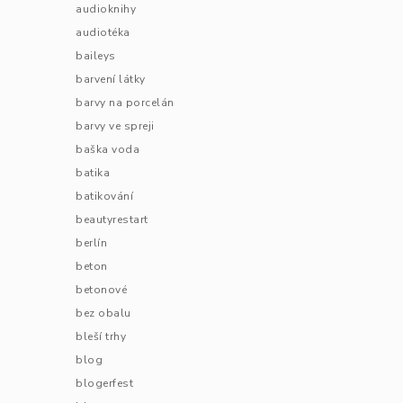
audioknihy
audiotéka
baileys
barvení látky
barvy na porcelán
barvy ve spreji
baška voda
batika
batikování
beautyrestart
berlín
beton
betonové
bez obalu
bleší trhy
blog
blogerfest