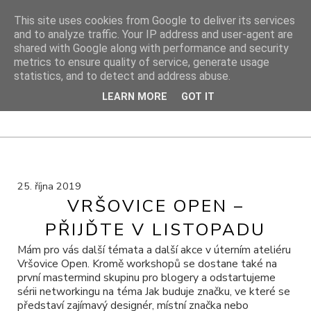
This site uses cookies from Google to deliver its services
and to analyze traffic. Your IP address and user-agent are
shared with Google along with performance and security
DIY PROJEKTY
metrics to ensure quality of service, generate usage
statistics, and to detect and address abuse.
DIY blog s návody, výtvarnými tipy a cestami za inspirací
LEARN MORE
GOT IT
25. října 2019
VRŠOVICE OPEN –
PŘIJĎTE V LISTOPADU
Mám pro vás další témata a další akce v úterním ateliéru
Vršovice Open. Kromě workshopů se dostane také na
první mastermind skupinu pro blogery a odstartujeme
sérii networkingu na téma Jak buduje značku, ve které se
představí zajímavý designér, místní značka nebo