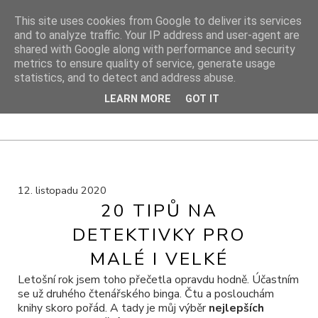
This site uses cookies from Google to deliver its services
and to analyze traffic. Your IP address and user-agent are
shared with Google along with performance and security
DIY PROJEKTY
metrics to ensure quality of service, generate usage
statistics, and to detect and address abuse.
DIY blog s návody, výtvarnými tipy a cestami za inspirací
LEARN MORE
GOT IT
12. listopadu 2020
20 TIPŮ NA
DETEKTIVKY PRO
MALÉ I VELKÉ
Letošní rok jsem toho přečetla opravdu hodně. Účastním
se už druhého čtenářského binga. Čtu a poslouchám
knihy skoro pořád. A tady je můj výběr
nejlepších