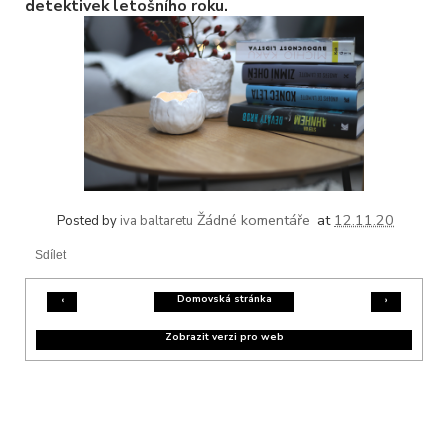
detektivek letošního roku.
Žádné komentáře
at
12.11.20
Posted by
iva baltaretu
Sdílet
Domovská stránka
‹
›
Zobrazit verzi pro web