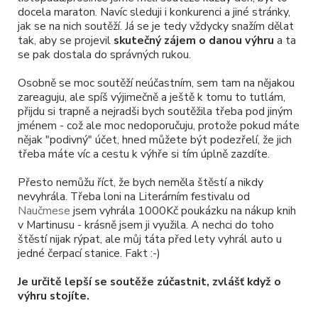
docela maraton. Navíc sleduji i konkurenci a jiné stránky,
jak se na nich soutěží. Já se je tedy vždycky snažím dělat
tak, aby se projevil
skutečný zájem o danou výhru
a ta
se pak dostala do správných rukou.
Osobně se moc soutěží neúčastním, sem tam na nějakou
zareaguju, ale spíš výjimečně a ještě k tomu to tutlám,
přijdu si trapně a nejradši bych soutěžila třeba pod jiným
jménem - což ale moc nedoporučuju, protože pokud máte
nějak "podivný" účet, hned můžete být podezřelí, že jich
třeba máte víc a cestu k výhře si tím úplně zazdíte.
Přesto nemůžu říct, že bych neměla štěstí a nikdy
nevyhrála. Třeba loni na Literárním festivalu od
Naučmese
jsem vyhrála 1000Kč poukázku na nákup knih
v Martinusu - krásně jsem ji využila. A nechci do toho
štěstí nijak rýpat, ale můj táta před lety vyhrál auto u
jedné čerpací stanice. Fakt :-)
Je určitě lepší se soutěže zúčastnit, zvlášť když o
výhru stojíte.