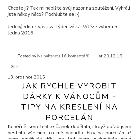
Chcete ji? Tak mi napište svůj názor na soutěžení. Vyhráli
jste někdy něco? Pochlubte se ;-)
Jeden/jedna z vás ji za týden získá. Vítěze vyberu 5.
ledna 2016.
16 komentářů
at
29.12.15
Posted by
iva baltaretu
Sdílet
13. prosince 2015
JAK RYCHLE VYROBIT
DÁRKY K VÁNOCŮM -
TIPY NA KRESLENÍ NA
PORCELÁN
Konečně jsem tenhle článek dodělala, i když pořád jsem
nestihla všechno, co mě napadlo. Fixy na porcelán už