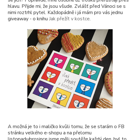
se jich? Popravdě, mně osobně už trošku přerůstají přes
hlavu. Přijde mi, že jsou všude. Zvlášť před Vánoci se s
nimi roztrhl pytel. Každopádně i já mám pro vás jednu
giveaway - o knihu
Jak přežít v kostce
.
A možná je to i maličko kvůli tomu, že se starám o FB
stránku velkého e-shopu a na přelomu
listopadu/prosince jsme měli soutěže každý den, byl to