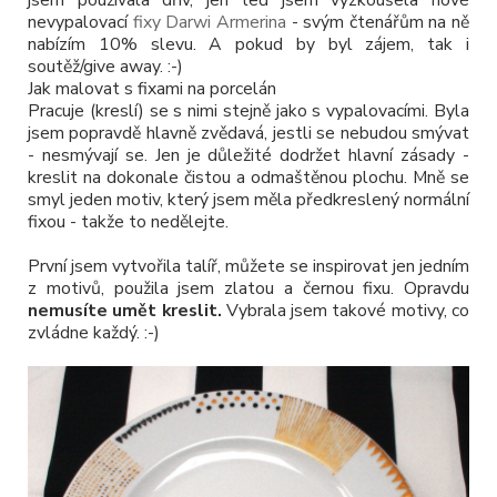
jsem používala dřív, jen teď jsem vyzkoušela nové
nevypalovací
fixy Darwi Armerina
- svým čtenářům na ně
nabízím 10% slevu. A pokud by byl zájem, tak i
soutěž/give away. :-)
Jak malovat s fixami na porcelán
Pracuje (kreslí) se s nimi stejně jako s vypalovacími. Byla
jsem popravdě hlavně zvědavá, jestli se nebudou smývat
- nesmývají se. Jen je důležité dodržet hlavní zásady -
kreslit na dokonale čistou a odmaštěnou plochu. Mně se
smyl jeden motiv, který jsem měla předkreslený normální
fixou - takže to nedělejte.
První jsem vytvořila talíř, můžete se inspirovat jen jedním
z motivů, použila jsem zlatou a černou fixu. Opravdu
nemusíte umět kreslit.
Vybrala jsem takové motivy, co
zvládne každý. :-)