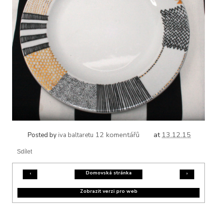
12 komentářů
at
13.12.15
Posted by
iva baltaretu
Sdílet
Domovská stránka
‹
›
Zobrazit verzi pro web