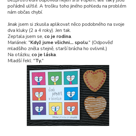
bezprostřední odpovědi nejen srší vtipem, ale taky jsou
pořádně ulítlé. A trošku toho jiného pohledu na problém
nám občas chybí.
Jinak jsem si zkusila aplikovat něco podobného na svoje
dva kluky (2 a 4 roky). Jen tak.
Zeptala jsem se,
co je rodina
.
Mariánek: "
Když jsme všichni... spolu
." (Odpověď
mladšího zněla stejně, starší brácha ho ovlivnil.)
Na otázku,
co je láska
.
Mladší řekl: "
Ty.
"