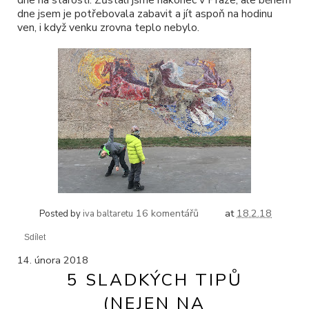
dne na starosti. Zůstali jsme nakonec v Praze, ale během
dne jsem je potřebovala zabavit a jít aspoň na hodinu
ven, i když venku zrovna teplo nebylo.
16 komentářů
at
18.2.18
Posted by
iva baltaretu
Sdílet
14. února 2018
5 SLADKÝCH TIPŮ
(NEJEN NA