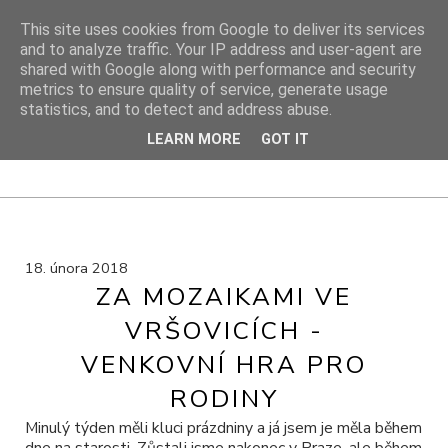
This site uses cookies from Google to deliver its services
and to analyze traffic. Your IP address and user-agent are
shared with Google along with performance and security
DIY PROJEKTY
metrics to ensure quality of service, generate usage
statistics, and to detect and address abuse.
DIY blog s návody, výtvarnými tipy a cestami za inspirací
LEARN MORE
GOT IT
18. února 2018
ZA MOZAIKAMI VE
VRŠOVICÍCH -
VENKOVNÍ HRA PRO
RODINY
Minulý týden měli kluci prázdniny a já jsem je měla během