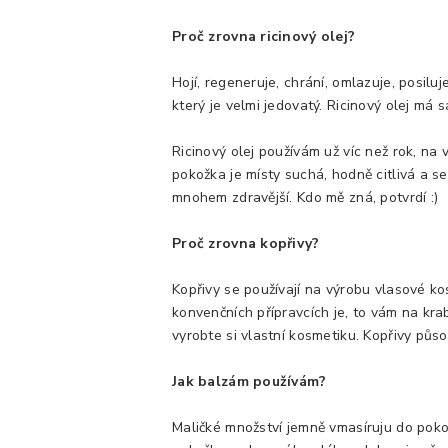
Proč zrovna ricinový olej?
Hojí, regeneruje, chrání, omlazuje, posil
který je velmi jedovatý. Ricinový olej má 
Ricinový olej používám už víc než rok, na 
pokožka je místy suchá, hodně citlivá a 
mnohem zdravější. Kdo mě zná, potvrdí :)
Proč zrovna kopřivy?
Kopřivy se používají na výrobu vlasové k
konvenčních přípravcích je, to vám na krab
vyrobte si vlastní kosmetiku. Kopřivy působ
Jak balzám používám?
Maličké množství jemně vmasíruju do pokož