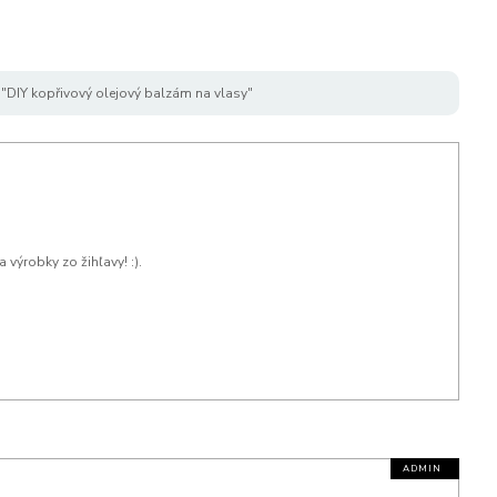
"DIY kopřivový olejový balzám na vlasy"
 výrobky zo žihľavy! :).