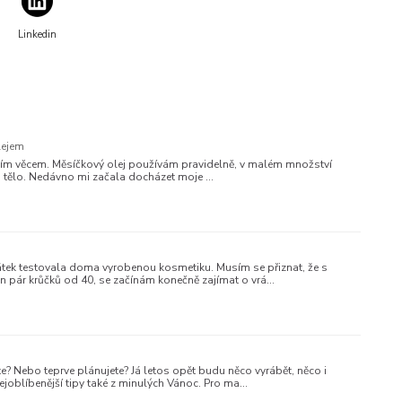
Linkedin
lejem
rodním věcem. Měsíčkový olej používám pravidelně, v malém množství
na tělo. Nedávno mi začala docházet moje …
átek testovala doma vyrobenou kosmetiku. Musím se přiznat, že s
 jen pár krůčků od 40, se začínám konečně zajímat o vrá…
? Nebo teprve plánujete? Já letos opět budu něco vyrábět, něco i
ejoblíbenější tipy také z minulých Vánoc. Pro ma…