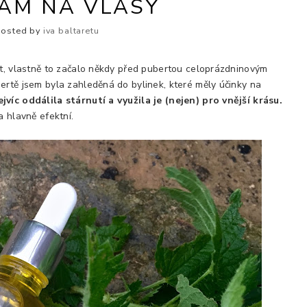
ÁM NA VLASY
Posted by
iva baltaretu
et, vlastně to začalo někdy před pubertou celoprázdninovým
ertě jsem byla zahleděná do bylinek, které měly účinky na
víc oddálila stárnutí a využila je (nejen) pro vnější krásu.
a hlavně efektní.