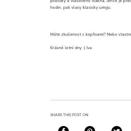
pokožky a vlasového vlákna, lehce je před
hodin, pak vlasy klasicky umyju.
Máte zkušenost s kopřivami? Nebo vlastní 
Krásné letní dny :) Iva
SHARE THIS POST ON: