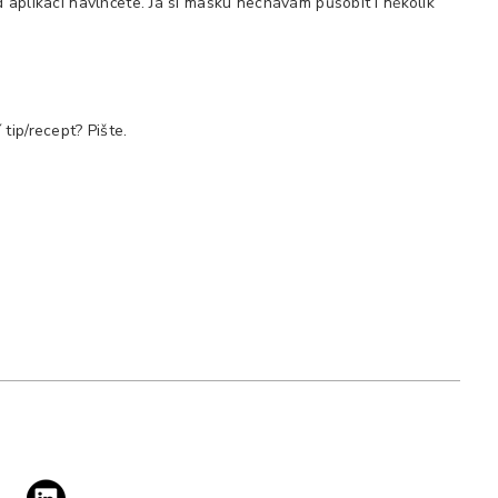
 aplikací navlhčete. Já si masku nechávám působit i několik
tip/recept? Pište.