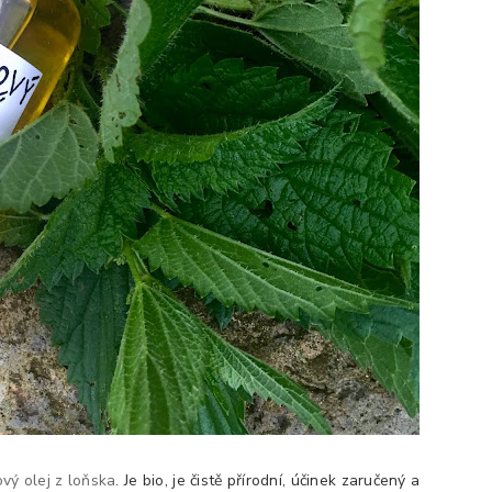
vý olej z loňska
. Je bio, je čistě přírodní, účinek zaručený a