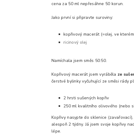
cena za 50 ml nepřesáhne 50 korun.
Jako první si připravte suroviny:
kopřivový macerát (=olej, ve kterém
ricinový olej
Namíchala jsem směs 50:50.
Kopřivový macerát jsem vyráběla
ze suše
čerstvé bylinky vyčuhující ze směsi rády pl
2 hrsti sušených kopřiv
250 ml kvalitního olivového (nebo 
Kopřivy nasypte do sklenice (zavařovací)
alespoň 2 týdny. Já jsem svoje kopřivy nad
lépe.