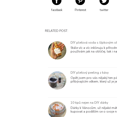
facebook
Pinterest
twitter
RELATED POST:
DIY pleťová voda s šípkovým o
Stále víc a víc inklinuju k pří
používám jak na obličej, tak i 
DIY pleťový peeling z kávy
Opět jsem pro vás nějaký ten p
přibývajícím věkem, který už je
10 tipů nejen na DIY dárky
Dárky k Vánocům, už nějaké máte
kupovat a podělím se o svoje n