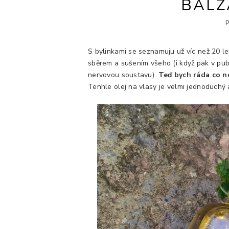
BALZ
S bylinkami se seznamuju už víc než 20 l
sběrem a sušením všeho (i když pak v pub
nervovou soustavu).
Teď bych ráda co nej
Tenhle olej na vlasy je velmi jednoduchý 