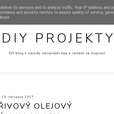
eliver its services and to analyze traffic. Your IP address and 
SIGN
INSPIRACE
MINI RECEPTY
PRO DĚTI
VÝT
ormance and security metrics to ensure quality of service, gen
abuse.
DIY PROJEKT
DIY blog s návody, výtvarnými tipy a cestami za inspirací
13. července 2017
ŘIVOVÝ OLEJOVÝ