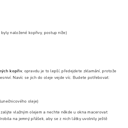
 byly naložené kopřivy, postup níže)
ných kopřiv
, opravdu je to lepší, předejdete zklamání, protože
esniví. Navíc se jich do oleje vejde víc. Budete potřebovat:
slunečnicového oleje)
, zalijte vlažným olejem a nechte někde u okna macerovat
robila na jemný přášek, aby se z nich látky uvolnily ještě