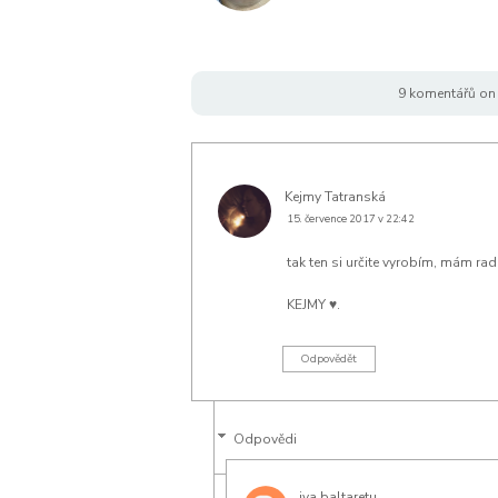
9 komentářů on 
Kejmy Tatranská
15. července 2017 v 22:42
tak ten si určite vyrobím, mám rada
KEJMY
♥.
Odpovědět
Odpovědi
iva baltaretu