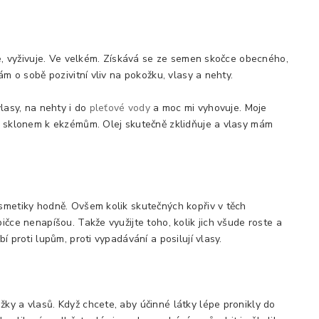
uje, vyživuje. Ve velkém. Získává se ze semen skočce obecného,
sám o sobě pozivitní vliv na pokožku, vlasy a nehty.
vlasy, na nehty i do
pleťové vody
a moc mi vyhovuje. Moje
se sklonem k ekzémům. Olej skutečně zklidňuje a vlasy mám
osmetiky hodně. Ovšem kolik skutečných kopřiv v těch
ičce nenapíšou. Takže využijte toho, kolik jich všude roste a
í proti lupům, proti vypadávání a posilují vlasy.
ky a vlasů. Když chcete, aby účinné látky lépe pronikly do