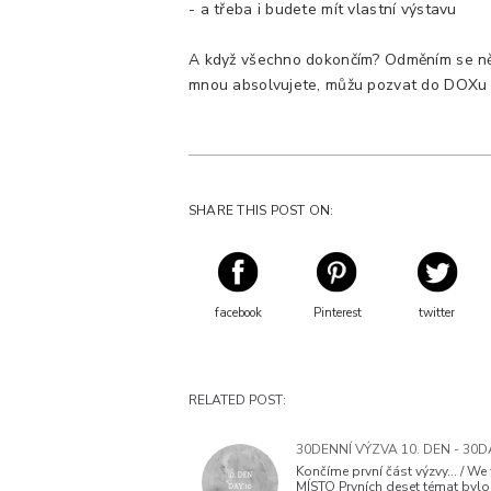
- a třeba i budete mít vlastní výstavu
A když všechno dokončím? Odměním se něja
mnou absolvujete, můžu pozvat do DOXu 
SHARE THIS POST ON:
facebook
Pinterest
twitter
RELATED POST:
30DENNÍ VÝZVA 10. DEN - 30
Končíme první část výzvy... / We
MÍSTO Prvních deset témat bylo