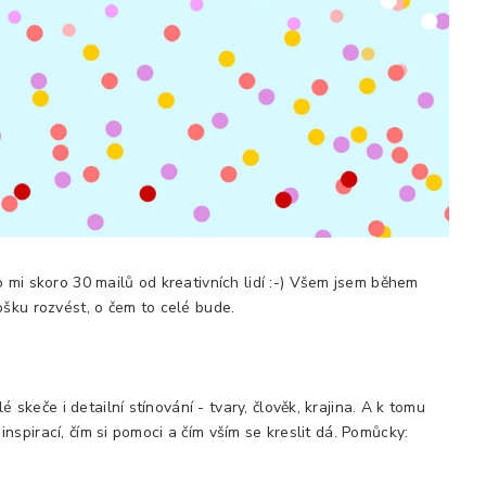
 mi skoro 30 mailů od kreativních lidí :-) Všem jsem během
ošku rozvést, o čem to celé bude.
lé skeče i detailní stínování - tvary, člověk, krajina. A k tomu
a inspirací, čím si pomoci a čím vším se kreslit dá. Pomůcky: