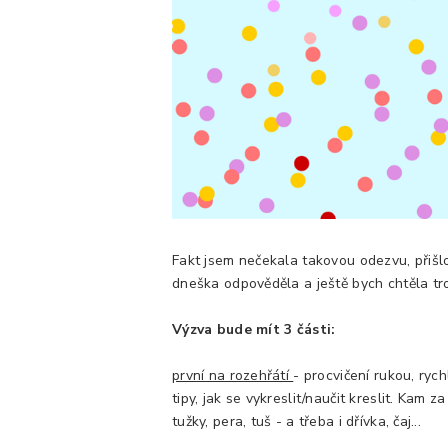
Fakt jsem nečekala takovou odezvu, přišlo
dneška odpověděla a ještě bych chtěla tr
Výzva bude mít 3 části:
první na rozehřátí
- procvičení rukou, rych
tipy, jak se vykreslit/naučit kreslit. Kam z
tužky, pera, tuš - a třeba i dřívka, čaj...