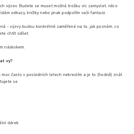
ích výzev. Budete se muset možná trošku víc zamyslet, něco
řidám odkazy, knížky nebo jinak podpořím vaši fantazii.
ená - výzvy budou konkrétně zaměřené na to, jak poznám, co
e chtít sdílet.
lým náskokem.
at vy?
že moc často v posledních letech nekreslím a je to (hodně) znát
tujete se
ální dárek