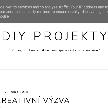
eliver its services and to analyze traffic. Your IP address and 
SIGN
INSPIRACE
MINI RECEPTY
PRO DĚTI
VÝT
ormance and security metrics to ensure quality of service, gen
abuse.
DIY PROJEKT
DIY blog s návody, výtvarnými tipy a cestami za inspirací
7. ledna 2015
REATIVNÍ VÝZVA -