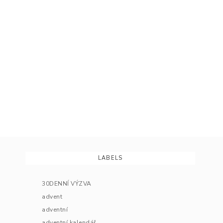
LABELS
30DENNÍ VÝZVA
advent
adventní
adventní kalendář