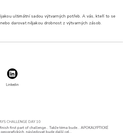
kou ultimátní sadou výtvarných potřeb. A vás, kteří to se
nebo darovat nějakou drobnost z výtvarných zásob.
Linkedin
DAYS CHALLENGE DAY 10
 finish first part of challenge... Takže téma bude... APOKALYPTICKÉ
 geografických, následovat bude další cel…