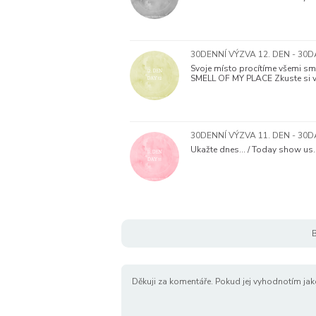
30DENNÍ VÝZVA 12. DEN - 30
Svoje místo procítíme všemi smy
SMELL OF MY PLACE Zkuste si v
30DENNÍ VÝZVA 11. DEN - 30
Ukažte dnes... / Today show us..
B
Děkuji za komentáře. Pokud jej vyhodnotím jak