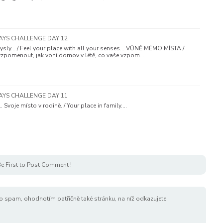
DAYS CHALLENGE DAY 12
sly... / Feel your place with all your senses... VŮNĚ MÉMO MÍSTA /
zpomenout, jak voní domov v létě, co vaše vzpom…
DAYS CHALLENGE DAY 11
. Svoje místo v rodině. / Your place in family.…
e First to Post Comment !
o spam, ohodnotím patřičně také stránku, na níž odkazujete.