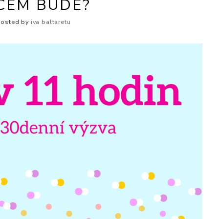
ČEM BUDE?
Posted by
iva baltaretu