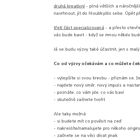
druhá kreativní
- plná větších a náročnějš
navrhnout, jít do hloubky/do sebe. Opět p
třetí část specializovaná
- a přesto otevř
vás bude bavit - když se mnou někdo budet
Já se budu výzvy také účastnit, jen s ma
Co od výzvy očekávám a co můžete ček
- vylepšíte si svou kresbu - přiznám se, 
- najdete nový směr, nový impuls a nastar
- poznáte, co vám jde, co vás baví
- skutečně začnete tvořit
Ale taky možná:
- si budete mít co pověsit na zeď
- nakreslíte/namalujete pro někoho origin
- začnete se na věci dívat jinak