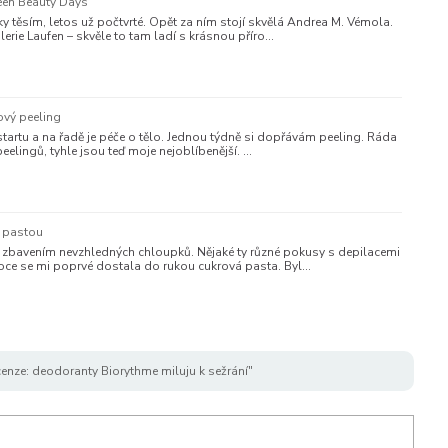
reen Beauty Days
 těsím, letos už počtvrté. Opět za ním stojí skvělá Andrea M. Vémola.
erie Laufen – skvěle to tam ladí s krásnou příro…
ový peeling
tartu a na řadě je péče o tělo. Jednou týdně si dopřávám peeling. Ráda
eelingů, tyhle jsou teď moje nejoblíbenější. …
u pastou
 zbavením nevzhledných chloupků. Nějaké ty různé pokusy s depilacemi
oce se mi poprvé dostala do rukou cukrová pasta. Byl…
enze: deodoranty Biorythme miluju k sežrání"