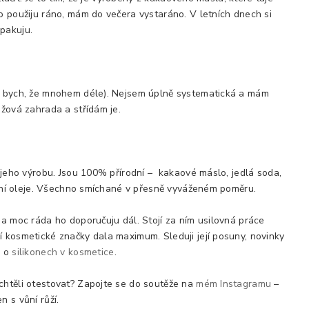
o použiju ráno, mám do večera vystaráno. V letních dnech si
pakuju.
la bych, že mnohem déle). Nejsem úplně systematická a mám
ůžová zahrada a střídám je.
a jeho výrobu. Jsou 100% přírodní – kakaové máslo, jedlá soda,
iální oleje. Všechno smíchané v přesně vyváženém poměru.
 a moc ráda ho doporučuju dál. Stojí za ním usilovná práce
ní kosmetické značky dala maximum. Sleduji její posuny, novinky
k o
silikonech v kosmetice
.
chtěli otestovat? Zapojte se do soutěže na
mém Instagramu
–
 s vůní růží.