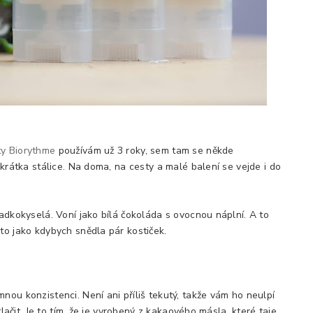
y Biorythme
používám už 3 roky, sem tam se někde
zkrátka stálice. Na doma, na cesty a malé balení se vejde i do
ladkokyselá. Voní jako bílá čokoláda s ovocnou náplní. A to
to jako kdybych snědla pár kostiček.
nou konzistenci. Není ani příliš tekutý, takže vám ho neulpí
 tlačit. Je to tím, že je vyrobený z kakaového másla, které taje