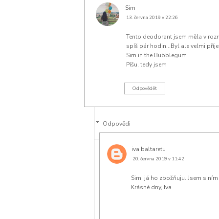
Sim
13. června 2019 v 22:26
Tento deodorant jsem měla v rozma
spíš pár hodin...Byl ale velmi pří
Sim in the Bubblegum
Píšu, tedy jsem
Odpovědět
Odpovědi
iva baltaretu
20. června 2019 v 11:42
Sim, já ho zbožňuju. Jsem s ní
Krásné dny, Iva