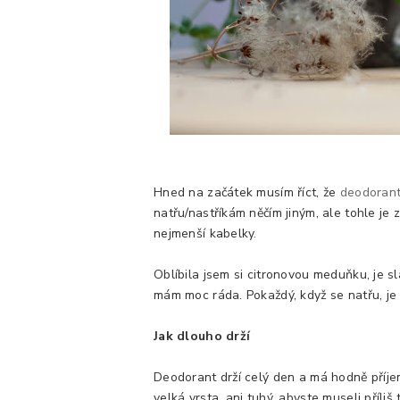
Hned na začátek musím říct, že
deodorant
natřu/nastříkám něčím jiným, ale tohle je 
nejmenší kabelky.
Oblíbila jsem si citronovou meduňku, je s
mám moc ráda. Pokaždý, když se natřu, je 
Jak dlouho drží
Deodorant drží celý den a má hodně příjem
velká vrsta, ani tuhý, abyste museli příliš