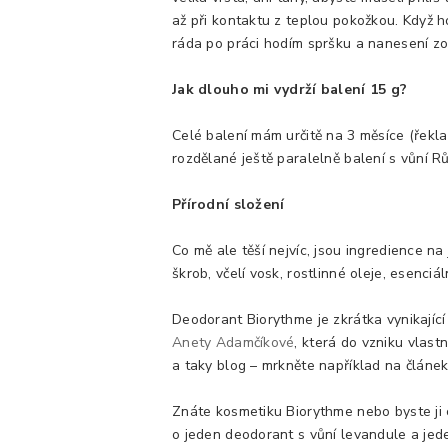
až při kontaktu z teplou pokožkou. Když h
ráda po práci hodím spršku a nanesení zo
Jak dlouho mi vydrží balení 15 g?
Celé balení mám určitě na 3 měsíce (řek
rozdělané ještě paralelně balení s vůní R
Přírodní složení
Co mě ale těší nejvíc, jsou ingredience n
škrob, včelí vosk, rostlinné oleje, esenc
Deodorant Biorythme je zkrátka vynikající
Anety Adamčíkové
, která do vzniku vlast
a taky blog – mrkněte například na článe
Znáte kosmetiku Biorythme nebo byste ji 
o jeden deodorant s vůní levandule a jeden