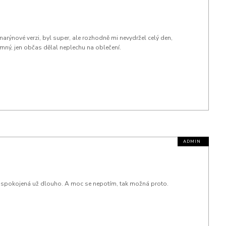
rýnové verzi, byl super, ale rozhodně mi nevydržel celý den,
jemný, jen občas dělal neplechu na oblečení.
m spokojená už dlouho. A moc se nepotím, tak možná proto.