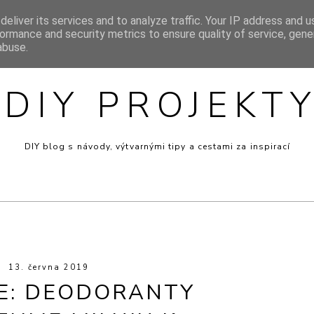
eliver its services and to analyze traffic. Your IP address and 
SIGN
INSPIRACE
MINI RECEPTY
PRO DĚTI
VÝT
ormance and security metrics to ensure quality of service, gen
abuse.
DIY PROJEKT
DIY blog s návody, výtvarnými tipy a cestami za inspirací
13. června 2019
E: DEODORANTY