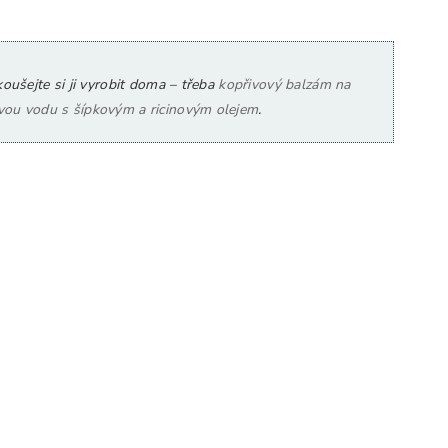
oušejte si ji vyrobit doma – třeba
kopřivový balzám na
vou vodu s šípkovým a ricinovým olejem
.