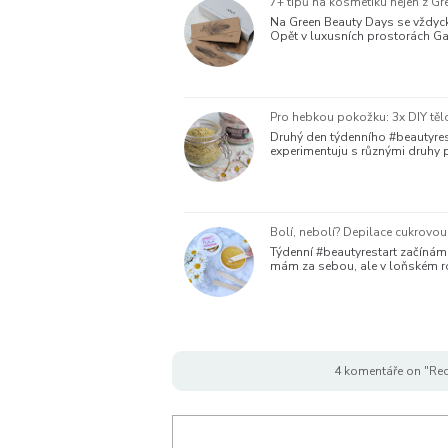
7+ tipů na kosmetiku nejen z G
Na Green Beauty Days se vždycky
Opět v luxusních prostorách Gal
Pro hebkou pokožku: 3x DIY těl
Druhý den týdenního #beautyres
experimentuju s různými druhy p
Bolí, nebolí? Depilace cukrovo
Týdenní #beautyrestart začínám
mám za sebou, ale v loňském r
4 komentáře on "Rec