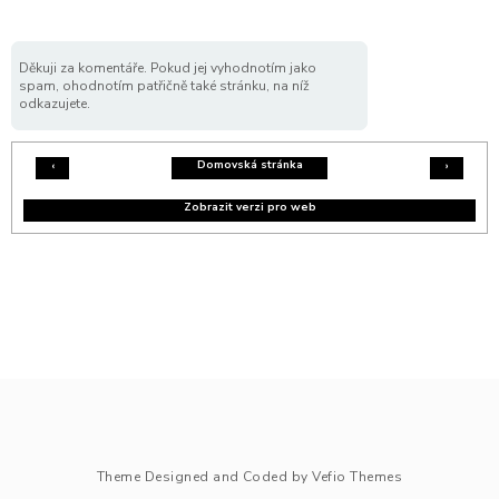
Děkuji za komentáře. Pokud jej vyhodnotím jako
spam, ohodnotím patřičně také stránku, na níž
odkazujete.
Domovská stránka
‹
›
Zobrazit verzi pro web
Theme Designed and Coded by
Vefio Themes