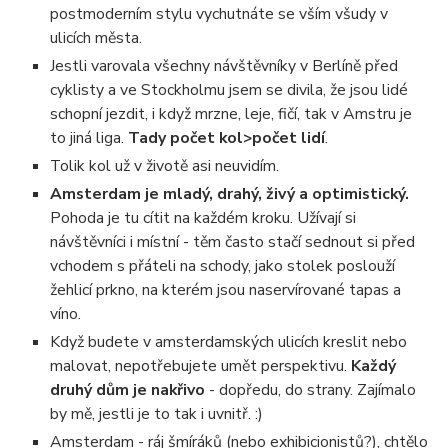
postmoderním stylu vychutnáte se vším všudy v
ulicích města.
Jestli varovala všechny návštěvníky v Berlíně před
cyklisty a ve Stockholmu jsem se divila, že jsou lidé
schopní jezdit, i když mrzne, leje, fičí, tak v Amstru je
to jiná liga.
Tady počet kol>počet lidí
.
Tolik kol už v životě asi neuvidím.
Amsterdam je mladý, drahý, živý a optimistický.
Pohoda je tu cítit na každém kroku. Užívají si
návštěvníci i místní - těm často stačí sednout si před
vchodem s přáteli na schody, jako stolek poslouží
žehlicí prkno, na kterém jsou naservírované tapas a
víno.
Když budete v amsterdamských ulicích kreslit nebo
malovat, nepotřebujete umět perspektivu.
Každý
druhý dům je nakřivo
- dopředu, do strany. Zajímalo
by mě, jestli je to tak i uvnitř. :)
Amsterdam - ráj šmíráků (nebo exhibicionistů?), chtělo