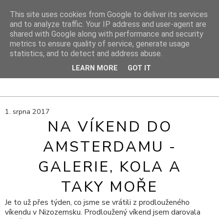
This site uses cookies from Google to deliver its services
and to analyze traffic. Your IP address and user-agent are
shared with Google along with performance and security
DIY PROJEKTY
metrics to ensure quality of service, generate usage
statistics, and to detect and address abuse.
DIY blog s návody, výtvarnými tipy a cestami za inspirací
LEARN MORE
GOT IT
1. srpna 2017
NA VÍKEND DO
AMSTERDAMU -
GALERIE, KOLA A
TAKY MOŘE
Je to už přes týden, co jsme se vrátili z prodlouženého
víkendu v Nizozemsku. Prodloužený víkend jsem darovala