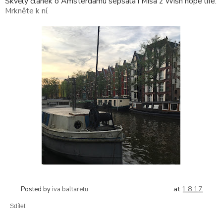
Skvělý článek o Amsterdamu sepsala i Míša z Wish hope life.
Mrkněte k ní
.
at
1.8.17
Posted by
iva baltaretu
Sdílet