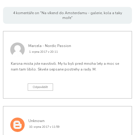
4 komentáře on "Na víkend do Amsterdamu - galerie, kola a taky
moře"
Marcela - Nordic Passion
1. srpna 2017 v 20:11
Karsna mista jste navstivili. My tu byli pred mnoha lety a moc se
nam tam libilo. Skvele sepsane postrehy a rady. M.
Odpovědět
Unknown
10. srpna 2017 v 11:59