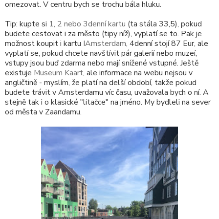
omezovat. V centru bych se trochu bála hluku.
Tip: kupte si
1, 2 nebo 3denní kartu
(ta stála 33,5), pokud
budete cestovat i za město (tipy níž), vyplatí se to. Pak je
možnost koupit i kartu
IAmsterdam
, 4denní stojí 87 Eur, ale
vyplatí se, pokud chcete navštívit pár galerií nebo muzeí,
vstupy jsou buď zdarma nebo mají snížené vstupné. Ještě
existuje
Museum Kaart
, ale informace na webu nejsou v
angličtině - myslím, že platí na delší období, takže pokud
budete trávit v Amsterdamu víc času, uvažovala bych o ní. A
stejně tak i o klasické "lítačce" na jméno. My bydleli na sever
od města v Zaandamu.