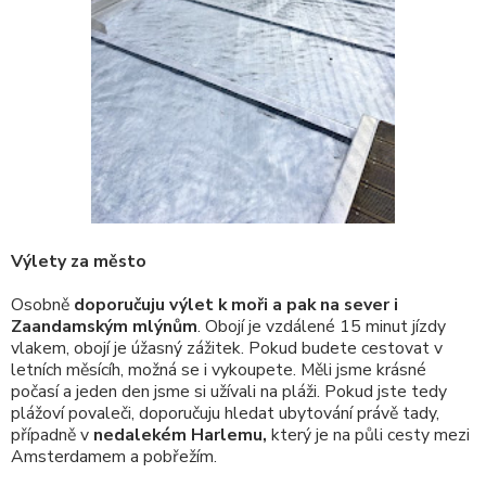
Výlety za město
Osobně
doporučuju výlet k moři a pak na sever i
Zaandamským mlýnům
. Obojí je vzdálené 15 minut jízdy
vlakem, obojí je úžasný zážitek. Pokud budete cestovat v
letních měsícíh, možná se i vykoupete. Měli jsme krásné
počasí a jeden den jsme si užívali na pláži. Pokud jste tedy
plážoví povaleči, doporučuju hledat ubytování právě tady,
případně v
nedalekém Harlemu,
který je na půli cesty mezi
Amsterdamem a pobřežím.