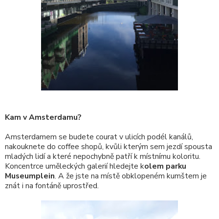
Kam v Amsterdamu?
Amsterdamem se budete courat v ulicích podél kanálů,
nakouknete do coffee shopů, kvůli kterým sem jezdí spousta
mladých lidí a které nepochybně patří k místnímu koloritu.
Koncentrce uměleckých galerií hledejte k
olem parku
Museumplein
. A že jste na místě obklopeném kumštem je
znát i na fontáně uprostřed.