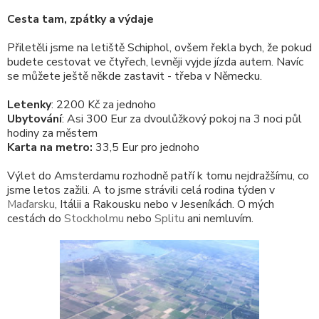
Cesta tam, zpátky a výdaje
Přiletěli jsme na letiště Schiphol, ovšem řekla bych, že pokud
budete cestovat ve čtyřech, levněji vyjde jízda autem. Navíc
se můžete ještě někde zastavit - třeba v Německu.
Letenky
: 2200 Kč za jednoho
Ubytování
: Asi 300 Eur za dvoulůžkový pokoj na 3 noci půl
hodiny za městem
Karta na metro:
33,5 Eur pro jednoho
Výlet do Amsterdamu rozhodně patří k tomu nejdražšímu, co
jsme letos zažili. A to jsme strávili celá rodina týden v
Maďarsku
, Itálii a Rakousku nebo v Jeseníkách. O mých
cestách do
Stockholmu
nebo
Splitu
ani nemluvím.