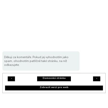
Děkuji za komentáře. Pokud jej vyhodnotím jako
spam, ohodnotím patřičně také stránku, na níž
odkazujete.
Domovská stránka
‹
›
Zobrazit verzi pro web