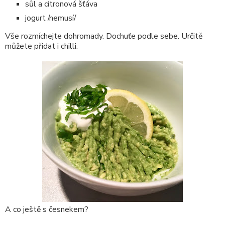
sůl a citronová šťáva
jogurt /nemusí/
Vše rozmíchejte dohromady. Dochuťe podle sebe. Určitě
můžete přidat i chilli.
A co ještě s česnekem?