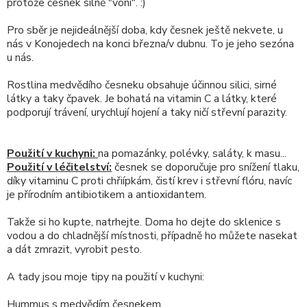
protože česnek silně "voní". :)
Pro sběr je nejideálnější doba, kdy česnek ještě nekvete, u
nás v Konojedech na konci března/v dubnu. To je jeho sezóna
u nás.
Rostlina medvědího česneku obsahuje účinnou silici, sirné
látky a taky čpavek. Je bohatá na vitamin C a látky, které
podporují trávení, urychlují hojení a taky ničí střevní parazity.
Použití v kuchyni:
na pomazánky, polévky, saláty, k masu...
Použití v léčitelství:
česnek se doporučuje pro snížení tlaku,
díky vitaminu C proti chřiípkám, čistí krev i střevní flóru, navíc
je přírodním antibiotikem a antioxidantem.
Takže si ho kupte, natrhejte. Doma ho dejte do sklenice s
vodou a do chladnější místnosti, případně ho můžete nasekat
a dát zmrazit, vyrobit pesto.
A tady jsou moje tipy na použití v kuchyni:
Hummus s medvědím česnekem