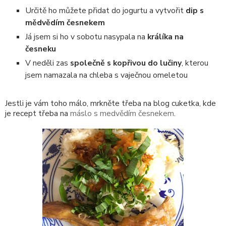
Určitě ho můžete přidat do jogurtu a vytvořit
dip s
mědvědím česnekem
Já jsem si ho v sobotu nasypala na
králíka na
česneku
V neděli zas
společně s kopřivou do lučiny
, kterou
jsem namazala na chleba s vaječnou omeletou
Jestli je vám toho málo, mrkněte třeba na blog cuketka, kde
je recept třeba na
máslo s medvědím česnekem
.