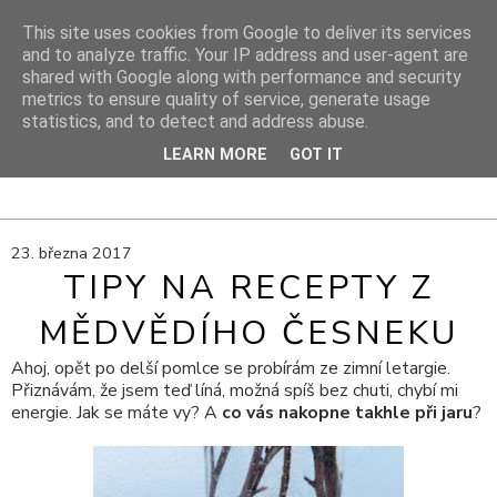
This site uses cookies from Google to deliver its services
and to analyze traffic. Your IP address and user-agent are
shared with Google along with performance and security
DIY PROJEKTY
metrics to ensure quality of service, generate usage
statistics, and to detect and address abuse.
DIY blog s návody, výtvarnými tipy a cestami za inspirací
LEARN MORE
GOT IT
23. března 2017
TIPY NA RECEPTY Z
MĚDVĚDÍHO ČESNEKU
Ahoj, opět po delší pomlce se probírám ze zimní letargie.
Přiznávám, že jsem teď líná, možná spíš bez chuti, chybí mi
energie. Jak se máte vy? A
co vás nakopne takhle při jaru
?