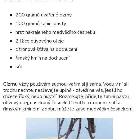
200 gramů uvařené cizrny
100 gramů tahini pasty
hrst nakrájeného medvědího česneku
2 lžíce olivového oleje
citronová šťáva na dochucení
římský kmín na dochucení
sůl
Cízrnu
vždy používám suchou, vařím si ji sama. Vodu v ní si
trochu nechte, neslévejte úplně - záleží na vás, jestli ho
chcete řídký, nebo hustší. Rozmixujte, přidejte tahini pastu,
olivový olej, nasekaný česnek. Ochuťte citronem, solí a
římským kmínem. Zdobit můžete zase medvědím česnekem.