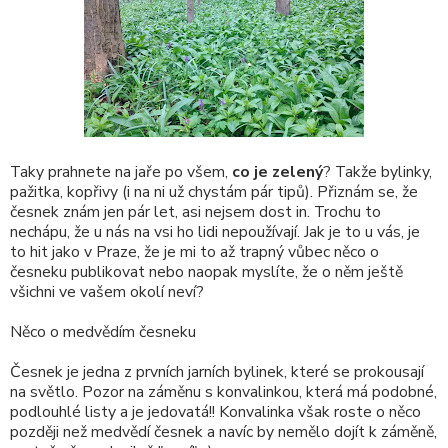
Taky prahnete na jaře po všem,
co je zelený
? Takže bylinky,
pažitka, kopřivy (i na ni už chystám pár tipů). Přiznám se, že
česnek znám jen pár let, asi nejsem dost in. Trochu to
nechápu, že u nás na vsi ho lidi nepoužívají. Jak je to u vás, je
to hit jako v Praze, že je mi to až trapný vůbec něco o
česneku publikovat nebo naopak myslíte, že o něm ještě
všichni ve vašem okolí neví?
Něco o medvědím česneku
Česnek je jedna z prvních jarních bylinek, které se prokousají
na světlo. Pozor na záměnu s konvalinkou, která má podobné,
podlouhlé listy a je jedovatá!! Konvalinka však roste o něco
později než medvědí česnek a navíc by nemělo dojít k záměně,