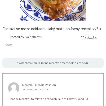
Fantazii se meze nekladou. Jaký máte oblíbený recept vy? :)
at
23.3.17
Posted by
iva baltaretu
Sdílet
2 komentáře on "Tipy na recepty z mědvědího česneku "
Marcela - Nordic Passion
24. března 2017 v 17:24
Uzasne recepty, i ta mista na fotkách, super. Pekny vikend. M.