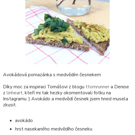
Avokádová pomazánka s medvědím česnekem
Díky moc za inspiraci Tomášovi z blogu
ttomrunner
a Denise
z
linheart
, kteří mi tak hezky okomentovali fotku na
Instagramu :) Avokádo a medvědí česnek jsem hned musela
zkusit.
avokádo
hrst nasekaného medvědího česneku