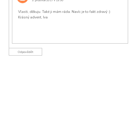
3. prosince 2017 v 19:30
Vlasti, děkuju. Také ji mám ráda. Navíc je to fakt zdravý :)
Krásný advent, Iva
Odpovědět