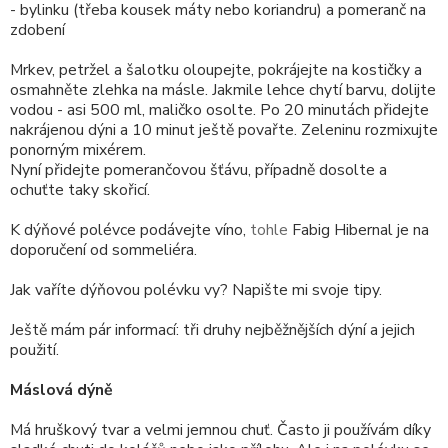
- bylinku (třeba kousek máty nebo koriandru) a pomeranč na
zdobení
Mrkev, petržel a šalotku oloupejte, pokrájejte na kostičky a
osmahněte zlehka na másle. Jakmile lehce chytí barvu, dolijte
vodou - asi 500 ml, maličko osolte. Po 20 minutách přidejte
nakrájenou dýni a 10 minut ještě povařte. Zeleninu rozmixujte
ponorným mixérem.
Nyní přidejte pomerančovou šťávu, případně dosolte a
ochuťte taky skořicí.
K dýňové polévce podávejte víno,
tohle
Fabig Hibernal je na
doporučení od sommeliéra.
Jak vaříte dýňovou polévku vy? Napište mi svoje tipy.
Ještě mám pár informací: tři druhy nejběžnějších dýní a jejich
použití.
Máslová dýně
Má hruškový tvar a velmi jemnou chuť. Často ji používám díky