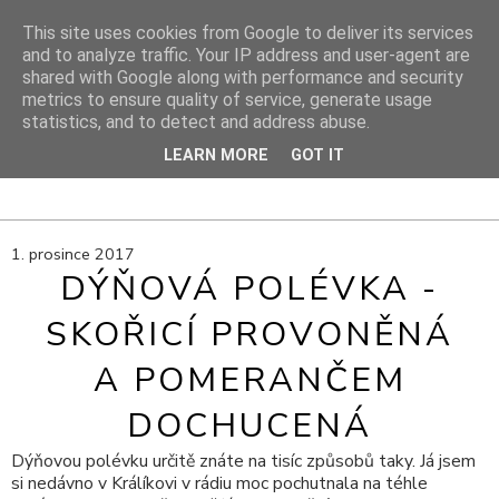
This site uses cookies from Google to deliver its services
and to analyze traffic. Your IP address and user-agent are
shared with Google along with performance and security
DIY PROJEKTY
metrics to ensure quality of service, generate usage
statistics, and to detect and address abuse.
DIY blog s návody, výtvarnými tipy a cestami za inspirací
LEARN MORE
GOT IT
1. prosince 2017
DÝŇOVÁ POLÉVKA -
SKOŘICÍ PROVONĚNÁ
A POMERANČEM
DOCHUCENÁ
Dýňovou polévku určitě znáte na tisíc způsobů taky. Já jsem
si nedávno v Králíkovi v rádiu moc pochutnala na téhle