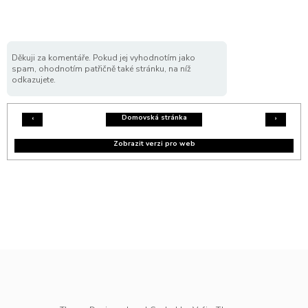
Děkuji za komentáře. Pokud jej vyhodnotím jako
spam, ohodnotím patřičně také stránku, na níž
odkazujete.
Domovská stránka
‹
›
Zobrazit verzi pro web