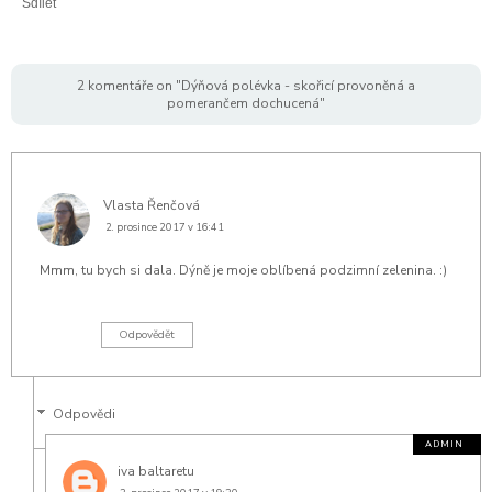
Sdílet
2 komentáře on "Dýňová polévka - skořicí provoněná a
pomerančem dochucená"
Vlasta Řenčová
2. prosince 2017 v 16:41
Mmm, tu bych si dala. Dýně je moje oblíbená podzimní zelenina. :)
Odpovědět
Odpovědi
iva baltaretu