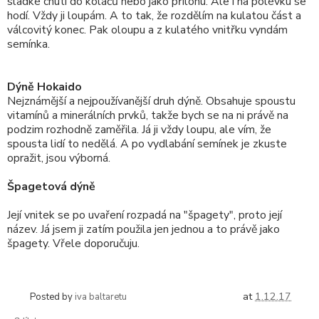
sladké chuti do koláčů nebo jako přílohu. Ale i na polévku se
hodí. Vždy ji loupám. A to tak, že rozdělím na kulatou část a
válcovitý konec. Pak oloupu a z kulatého vnitřku vyndám
semínka.
Dýně Hokaido
Nejznámější a nejpoužívanější druh dýně. Obsahuje spoustu
vitamínů a minerálních prvků, takže bych se na ni právě na
podzim rozhodně zaměřila. Já ji vždy loupu, ale vím, že
spousta lidí to nedělá. A po vydlabání semínek je zkuste
opražit, jsou výborná.
Špagetová dýně
Její vnitek se po uvaření rozpadá na "špagety", proto její
název. Já jsem ji zatím použila jen jednou a to právě jako
špagety. Vřele doporučuju.
at
1.12.17
Posted by
iva baltaretu