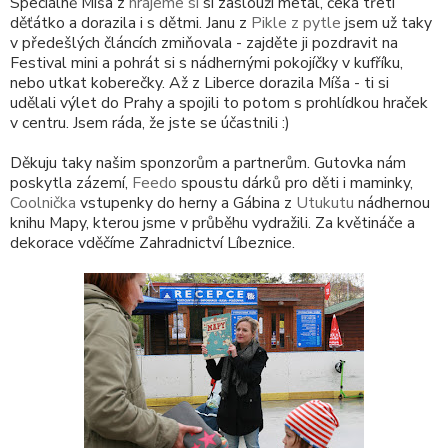
Speciálně Míša z
hrajeme si
si zaslouží metál, čeká třetí
děťátko a dorazila i s dětmi. Janu z
Pikle z pytle
jsem už taky
v předešlých článcích zmiňovala - zajděte ji pozdravit na
Festival mini a pohrát si s nádhernými pokojíčky v kufříku,
nebo utkat koberečky. Až z Liberce dorazila Míša - ti si
udělali výlet do Prahy a spojili to potom s prohlídkou hraček
v centru. Jsem ráda, že jste se účastnili :)
Děkuju taky našim sponzorům a partnerům. Gutovka nám
poskytla zázemí,
Feedo
spoustu dárků pro děti i maminky,
Coolnička
vstupenky do herny a Gábina z
Utukutu
nádhernou
knihu Mapy, kterou jsme v průběhu vydražili. Za květináče a
dekorace vděčíme Zahradnictví Líbeznice.