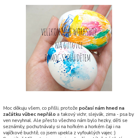
Moc děkuju všem, co přišli, protože
počasí nám hned na
začátku vůbec nepřálo
a takový vichr, slejvák, zima - psa by
ven nevyhnal. Ale přesto všechno nám bylo hezky, děti se
seznámily, pochutnávaly si na hořkém a horkém čaji i na
vajíčkové buchtě, co jsem upekla z vyfouklých vajec :)