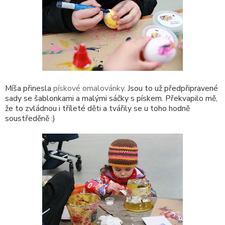
Míša přinesla
pískové omalovánky
. Jsou to už předpřipravené
sady se šablonkami a malými sáčky s pískem. Překvapilo mě,
že to zvládnou i tříleté děti a tvářily se u toho hodně
soustředěně :)