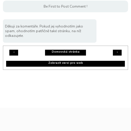
Be First to Post Comment !
Děkuji za komentáře. Pokud jej vyhodnotím jako
spam, ohodnotím patřičně také stránku, na níž
odkazujete.
Domovská stránka
‹
›
Zobrazit verzi pro web