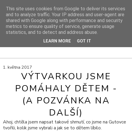
This site uses cookies from Google to deliver its services
and to analyze traffic. Your IP address and user-agent are
shared with Google along with performance and security
DIY PROJEKTY
metrics to ensure quality of service, generate usage
statistics, and to detect and address abuse.
DIY blog s návody, výtvarnými tipy a cestami za inspirací
LEARN MORE
GOT IT
1. května 2017
VÝTVARKOU JSME
POMÁHALY DĚTEM -
(A POZVÁNKA NA
DALŠÍ)
Ahoj, chtěla jsem napsat takové shrnutí, co jsme na Gutovce
tvořili, kolik jsme vybrali a jak se to dětem líbilo.