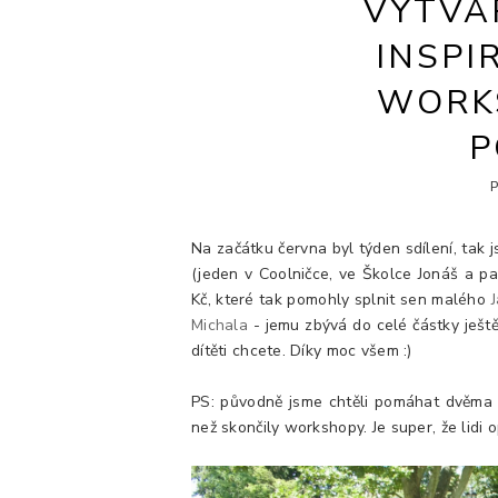
VÝTVAR
INSPI
WORK
P
Na začátku června byl týden sdílení, tak 
(jeden v Coolničce, ve Školce Jonáš a p
Kč, které tak pomohly splnit sen malého
Michala
- jemu zbývá do celé částky ješt
dítěti chcete. Díky moc všem :)
PS: původně jsme chtěli pomáhat dvěma h
než skončily workshopy. Je super, že lidi 