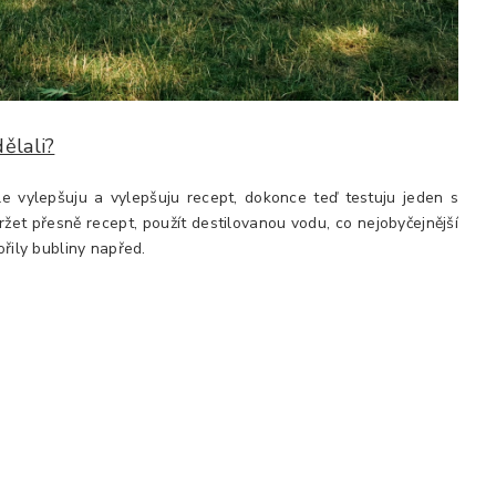
ělali?
le vylepšuju a vylepšuju recept, dokonce teď testuju jeden s
održet přesně recept, použít destilovanou vodu, co nejobyčejnější
ořily bubliny napřed.