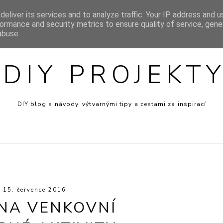
eliver its services and to analyze traffic. Your IP address and 
SIGN
INSPIRACE
MINI RECEPTY
PRO DĚTI
VÝT
ormance and security metrics to ensure quality of service, gen
abuse.
DIY PROJEKT
DIY blog s návody, výtvarnými tipy a cestami za inspirací
15. července 2016
 NA VENKOVNÍ