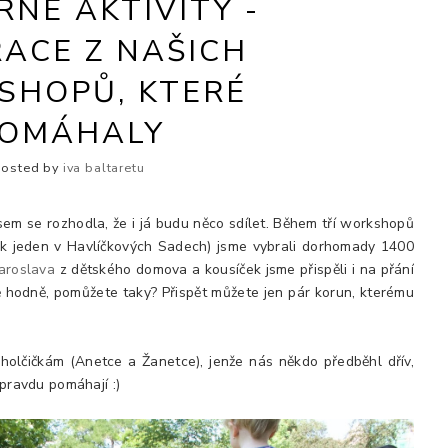
NÉ AKTIVITY -
RACE Z NAŠICH
SHOPŮ, KTERÉ
OMÁHALY
Posted by
iva baltaretu
jsem se rozhodla, že i já budu něco sdílet. Během tří workshopů
ak jeden v Havlíčkových Sadech) jsme vybrali dorhomady 1400
Jaroslava
z dětského domova a kousíček jsme přispěli i na přání
ě hodně, pomůžete taky? Přispět můžete jen pár korun, kterému
olčičkám (Anetce a Žanetce), jenže nás někdo předběhl dřív,
opravdu pomáhají :)