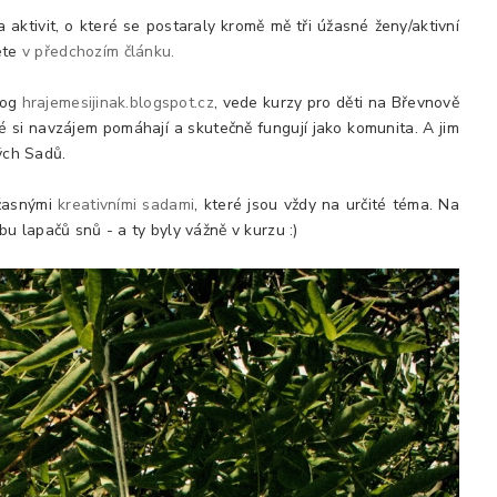
ktivit, o které se postaraly kromě mě tři úžasné ženy/aktivní
dete
v předchozím článku.
log
hrajemesijinak.blogspot.cz
, vede kurzy pro děti na Břevnově
si navzájem pomáhají a skutečně fungují jako komunita. A jim
vých Sadů.
úžasnými
kreativními sadami
, které jsou vždy na určité téma. Na
 lapačů snů - a ty byly vážně v kurzu :)