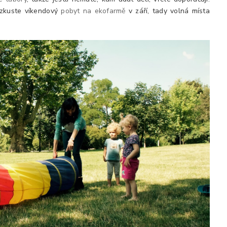
 zkuste víkendový
pobyt na ekofarmě
v září, tady volná místa