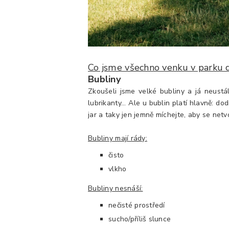
Co jsme všechno venku v parku d
Bubliny
Zkoušeli jsme velké bubliny a já neustá
lubrikanty... Ale u bublin platí hlavně: d
jar a taky jen jemně míchejte, aby se netv
Bubliny mají rády:
čisto
vlkho
Bubliny nesnáší:
nečisté prostředí
sucho/příliš slunce