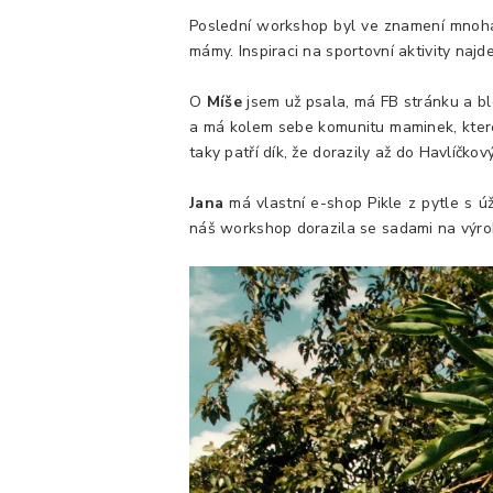
Poslední workshop byl ve znamení mnoha a
mámy. Inspiraci na sportovní aktivity naj
O
Míše
jsem už psala, má FB stránku a b
a má kolem sebe komunitu maminek, které 
taky patří dík, že dorazily až do Havlíčko
Jana
má vlastní e-shop Pikle z pytle s 
náš workshop dorazila se sadami na výrobu