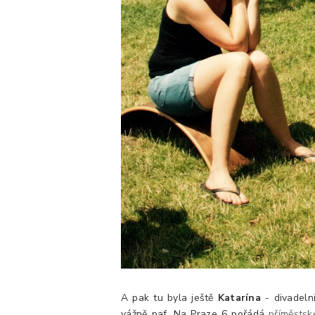
A pak tu byla ještě
Katarína
- divadelni
vážně paf. Na Praze 6 pořádá
příměstsk