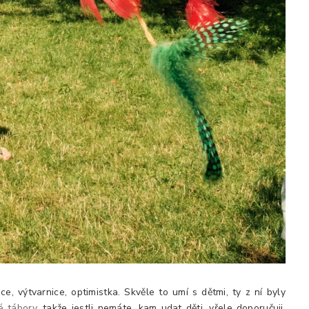
ce, výtvarnice, optimistka. Skvěle to umí s dětmi, ty z ní byly
é tábory
, takže jestli nemáte, kam udat děti, vřele doporučuji.