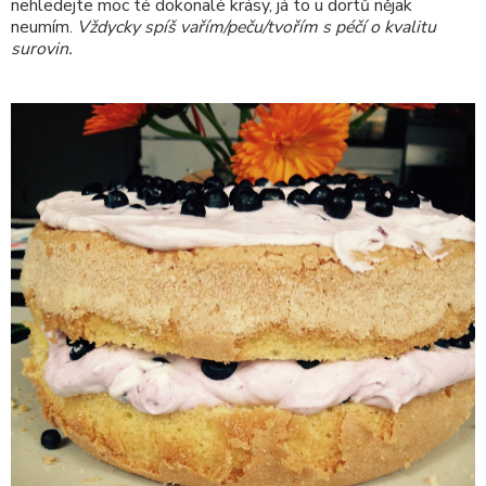
nehledejte moc té dokonalé krásy, já to u dortů nějak
neumím.
Vždycky spíš vařím/peču/tvořím s péčí o kvalitu
surovin.