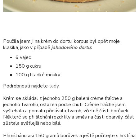
Použila jsem ji na krém do dortu, korpus byl opět moje
klasika, jako v případě
jahodového dortu
:
6 vajec
150 g cukru
100 g hladké mouky
Podrobnosti najdete
tady
.
Krém se skládal z jednoho 250 g balení crème fraîche a
jednoho tvarohu, oslazen podle chuti. Crème fraîche jsem
vyšlehala a pomalu přidávala tvaroh, včetně části borůvek.
Některé se při šlehání rozdrtily a směs na části obarvily, část
zůstala světlejší nebo bílá.
Přimícháno asi 150 gramů borůvek a ještě počítejte s hrstí na