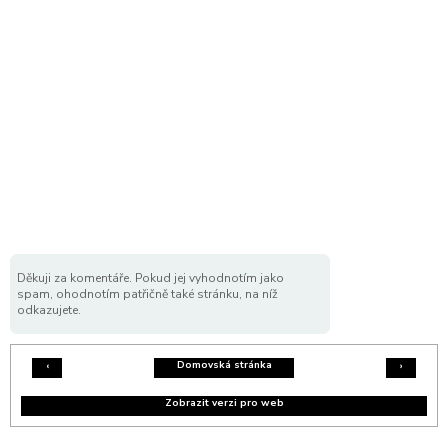
Děkuji za komentáře. Pokud jej vyhodnotím jako
spam, ohodnotím patřičně také stránku, na níž
odkazujete.
Domovská stránka
‹
›
Zobrazit verzi pro web