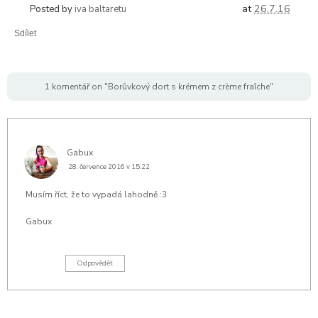
at
26.7.16
Posted by
iva baltaretu
Sdílet
1 komentář on "Borůvkový dort s krémem z crème fraîche"
Gabux
28. července 2016 v 15:22
Musím říct, že to vypadá lahodně :3
Gabux
Odpovědět