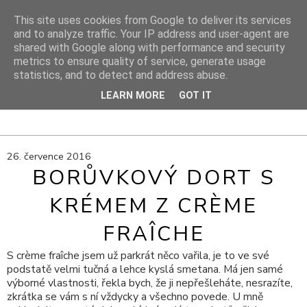
This site uses cookies from Google to deliver its services
and to analyze traffic. Your IP address and user-agent are
shared with Google along with performance and security
DIY PROJEKTY
metrics to ensure quality of service, generate usage
statistics, and to detect and address abuse.
DIY blog s návody, výtvarnými tipy a cestami za inspirací
LEARN MORE
GOT IT
26. července 2016
BORŮVKOVÝ DORT S
KRÉMEM Z CRÈME
FRAÎCHE
S crème fraîche jsem už parkrát něco vařila, je to ve své
podstatě velmi tučná a lehce kyslá smetana. Má jen samé
výborné vlastnosti, řekla bych, že ji nepřešleháte, nesrazíte,
zkrátka se vám s ní vždycky a všechno povede. U mně