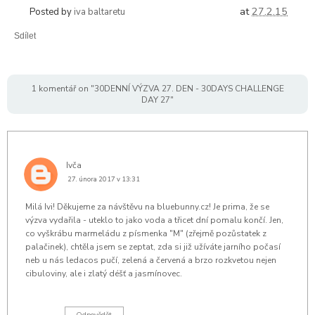
at
27.2.15
Posted by
iva baltaretu
Sdílet
1 komentář on "30DENNÍ VÝZVA 27. DEN - 30DAYS CHALLENGE
DAY 27"
Ivča
27. února 2017 v 13:31
Milá Ivi! Děkujeme za návštěvu na bluebunny.cz! Je prima, že se
výzva vydařila - uteklo to jako voda a třicet dní pomalu končí. Jen,
co vyškrábu marmeládu z písmenka "M" (zřejmě pozůstatek z
palačinek), chtěla jsem se zeptat, zda si již užíváte jarního počasí
neb u nás ledacos pučí, zelená a červená a brzo rozkvetou nejen
cibuloviny, ale i zlatý déšť a jasmínovec.