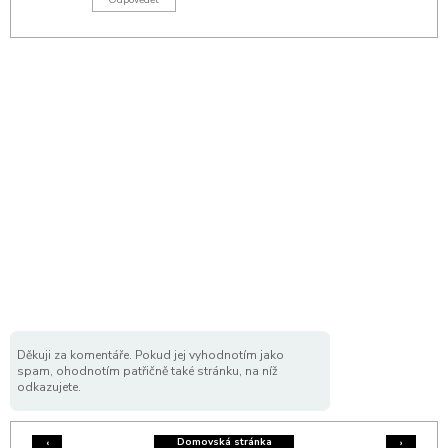
Odpovědět
Děkuji za komentáře. Pokud jej vyhodnotím jako
spam, ohodnotím patřičně také stránku, na níž
odkazujete.
Domovská stránka
‹
›