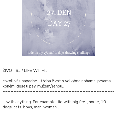
ŽIVOT S... / LIFE WITH...
cokoli vás napadne - třeba život s velkýma nohama, prsama,
koněm, deseti psy, mužem/ženou...
-----------------------------------------------------------------------
------------------------------------
.....with anything. For example life with big feet, horse, 10
dogs, cats, boys, man, woman...