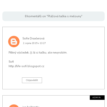
8 komentářů on "Plážová taška s melouny"
Sofie Draxlerová
2. srpna 2015 v 13:27
Pěkný výsledek.:)) Já si tašku, ale nevyrobím.
Sofi
http://life-sofi.blogspot.cz
Odpovědět