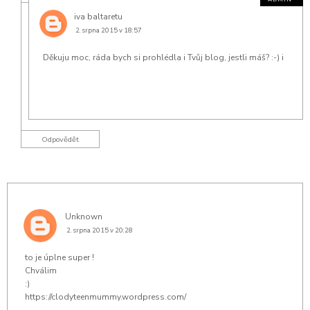
iva baltaretu
2. srpna 2015 v 18:57
Děkuju moc, ráda bych si prohlédla i Tvůj blog, jestli máš? :-) i
Odpovědět
Unknown
2. srpna 2015 v 20:28
to je úplne super !
Chválim
:)
https://clodyteenmummy.wordpress.com/