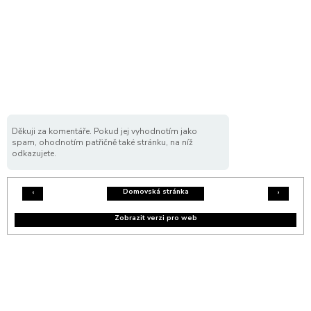
Děkuji za komentáře. Pokud jej vyhodnotím jako
spam, ohodnotím patřičně také stránku, na níž
odkazujete.
Domovská stránka
‹
›
Zobrazit verzi pro web