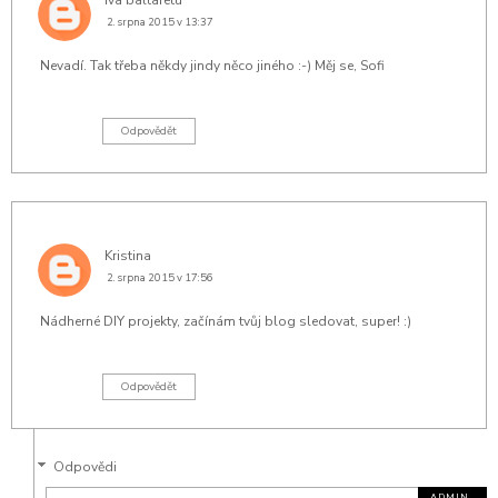
iva baltaretu
2. srpna 2015 v 13:37
Nevadí. Tak třeba někdy jindy něco jiného :-) Měj se, Sofi
Odpovědět
Kristina
2. srpna 2015 v 17:56
Nádherné DIY projekty, začínám tvůj blog sledovat, super! :)
Odpovědět
Odpovědi