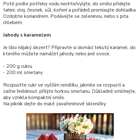
Poté podle potřeby vodu nechte/vylijte, do směsi přidejte
tahini, olej, česnek, sůl, koření a pořádně promixujte dohladka.
Ozdobte koriandrem. Podávejte se zeleninou, nebo s pita
chlebem.
Jahody s karamelem
Je libo nějaký dezert? Připravte si domácí tekutý karamel, do
kterého můžete namáčet jahody, nebo jiné ovoce.
- 200 g cukru
- 200 ml smetany
Rozpusťte cukr ve vyšším rendlíku, jakmile se rozpustí a
začne hnědnout, přilijte horkou smetanu. Důkladně smíchejte,
aby vznikla kompaktní směs.
Na piknik dejte do malé zavařeninové skleničky.