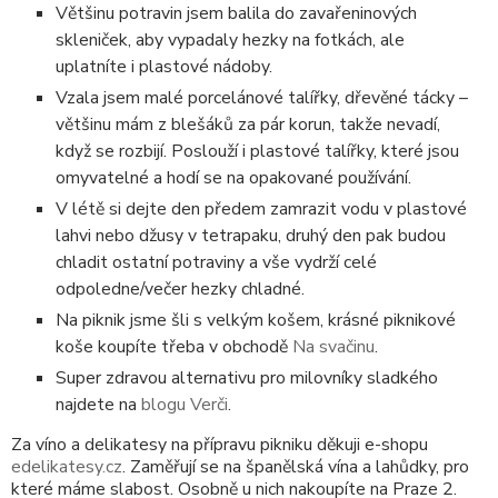
Většinu potravin jsem balila do zavařeninových
skleniček, aby vypadaly hezky na fotkách, ale
uplatníte i plastové nádoby.
Vzala jsem malé porcelánové talířky, dřevěné tácky –
většinu mám z blešáků za pár korun, takže nevadí,
když se rozbijí. Poslouží i plastové talířky, které jsou
omyvatelné a hodí se na opakované používání.
V létě si dejte den předem zamrazit vodu v plastové
lahvi nebo džusy v tetrapaku, druhý den pak budou
chladit ostatní potraviny a vše vydrží celé
odpoledne/večer hezky chladné.
Na piknik jsme šli s velkým košem, krásné piknikové
koše koupíte třeba v obchodě
Na svačinu
.
Super zdravou alternativu pro milovníky sladkého
najdete na
blogu Verči
.
Za víno a delikatesy na přípravu pikniku děkuji e-shopu
edelikatesy.cz
. Zaměřují se na španělská vína a lahůdky, pro
které máme slabost. Osobně u nich nakoupíte na Praze 2.