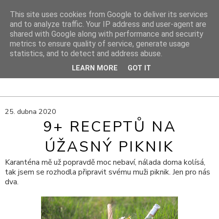
This site uses cookies from Google to deliver its services
and to analyze traffic. Your IP address and user-agent are
shared with Google along with performance and security
DIY PROJEKTY
metrics to ensure quality of service, generate usage
statistics, and to detect and address abuse.
DIY blog s návody, výtvarnými tipy a cestami za inspirací
LEARN MORE
GOT IT
25. dubna 2020
9+ RECEPTŮ NA
ÚŽASNÝ PIKNIK
Karanténa mě už popravdě moc nebaví, nálada doma kolísá,
tak jsem se rozhodla připravit svému muži piknik. Jen pro nás
dva.