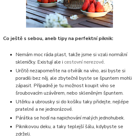
Co ještě s sebou, aneb tipy na perfektní piknik:
Nemám moc ráda plast, takže jsme si vzali normální
skleničky. Existují ale i
cestovní nerezové
.
Určitě nezapomeňte na otvírák na víno, asi byste si
poradili bez něj, ale zbytečně byste se špuntem mohli
zápasit. Případně je tu možnost koupit víno se
šroubovacím uzávěrem, nebo skleněným špuntem.
Utěrku a ubrousky si do košíku taky přidejte, nejlépe
pratelné a ne jednorázové.
Párátka se hodí na napichování malých jednohubek.
Piknikovou deku, a taky teplejší šálu, kdybyste se
zdrželi.