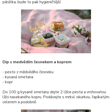
párátka, bude to pak hygieničtější.
Dip s medvědím česnekem a koprem
- pesto z mědvědího česneku
- kysaná smetana
- kopr
Do 100 g kysané smetany dejte 2 lžíce pesta a vrchovatou
lžíci nasekaného kopru. Podávejte s mrkví, okurkou, řapíkatým
celerem a podobně.