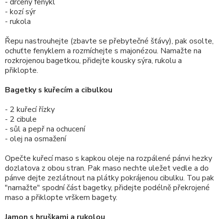
- drcený fenykl
- kozí sýr
- rukola
Řepu nastrouhejte (zbavte se přebytečné šťávy), pak osolte,
ochuťte fenyklem a rozmíchejte s majonézou. Namažte na
rozkrojenou bagetkou, přidejte kousky sýra, rukolu a
přiklopte.
Bagetky s kuřecím a cibulkou
- 2 kuřecí řízky
- 2 cibule
- sůl a pepř na ochucení
- olej na osmažení
Opečte kuřecí maso s kapkou oleje na rozpálené pánvi hezky
dozlatova z obou stran. Pak maso nechte uležet vedle a do
pánve dejte zezlátnout na plátky pokrájenou cibulku. Tou pak
"namažte" spodní část bagetky, přidejte podélně překrojené
maso a přiklopte vrškem bagety.
Jamon s hruškami a rukolou