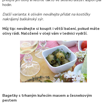
přelijte jím olivy a nechte takto ve sklenici uležet aspoň pár
hodin.
Další varianta: k olivám neváhejte přidat na kostičky
nakrájený balkánský sýr.
Můj tip: neváhejte si koupit i větší balení, pokud máte
olivy rádi. Naložené v oleji vám v lednici vydrží.
Bagetky s trhaným kuřecím masem a česnekovým
pestem