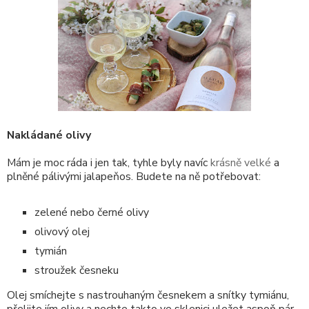
Nakládané olivy
Mám je moc ráda i jen tak, tyhle byly navíc
krásně velké
a
plněné pálivými jalapeňos. Budete na ně potřebovat:
zelené nebo černé olivy
olivový olej
tymián
stroužek česneku
Olej smíchejte s nastrouhaným česnekem a snítky tymiánu,