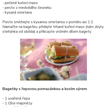
- pečené kuřecí maso
- pesto z medvědího česneku
- kysaná smetana
Pesto smíchejte s kysanou smetanou v poměru asi 1:2.
Namažte na bagetku, přidejte trhané kuřecí maso (nám zbyly
stehýnka od oběda) a přiklopte vrchním dílem bagety.
Bagetky s řepovou pomazánkou a kozím sýrem
- 1 uvařená řepa
- 1 lžíce majonézy