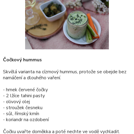
Čočkový hummus
Skvělá varianta na cízrnový hummus, protože se obejde bez
namáčení a dlouhého vaření.
- hrnek červené čočky
- 2 lžíce tahini pasty
- olivový olej
- stroužek česneku
- sůl, římský kmín
- koriandr na ozdobení
Čočku uvařte doměkka a poté nechte ve vodě vychladit.