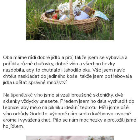
Oba máme rádi dobré jídlo a pití, takže jsem se vybavila a
pořídila různé chuťovky, dobré víno a všechno hezky
nazdobila, aby to chutnalo i lahodilo oku. Vše jsem navíc
chtěla naskládat do jediného koše, takže jsem potřebovala
jídla udělat správné množství.
Na
španělské víno
jsme si vzali broušené skleničky, dvě
sklenky vždycky unesete. Předem jsem ho dala vychladit do
lednice, aby mělo na pikniku ideální teplotu. Měli jsme bílé
víno odrůdy Godello, výborně nám sedlo květinovo-ovocné
aroma i vyvážená chuť. Pilo se nám moc hezky a proložili jsme
ho jídlem.