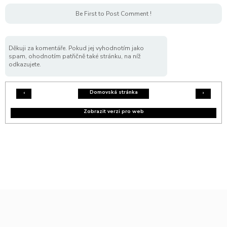
Be First to Post Comment !
Děkuji za komentáře. Pokud jej vyhodnotím jako
spam, ohodnotím patřičně také stránku, na níž
odkazujete.
Domovská stránka
‹
›
Zobrazit verzi pro web