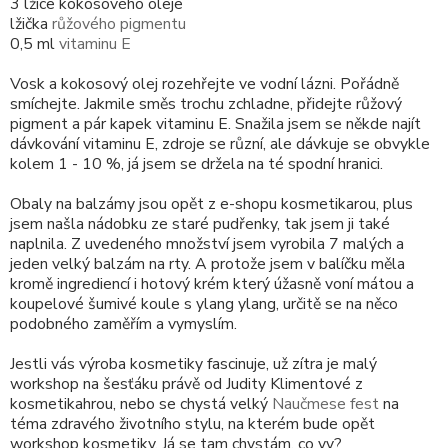
3 lžíce kokosového oleje
lžička
růžového pigmentu
0,5 ml
vitaminu E
Vosk a kokosový olej rozehřejte ve vodní lázni. Pořádně
smíchejte. Jakmile směs trochu zchladne, přidejte růžový
pigment a pár kapek vitaminu E. Snažila jsem se někde najít
dávkování vitaminu E, zdroje se různí, ale dávkuje se obvykle
kolem 1 - 10 %, já jsem se držela na té spodní hranici.
Obaly na balzámy jsou opět z e-shopu kosmetikarou, plus
jsem našla nádobku ze staré pudřenky, tak jsem ji také
naplnila. Z uvedeného množství jsem vyrobila 7 malých a
jeden velký balzám na rty. A protože jsem v balíčku měla
kromě ingrediencí i hotový krém který úžasně voní mátou a
koupelové šumivé koule s ylang ylang, určitě se na něco
podobného zaměřím a vymyslím.
Jestli vás výroba kosmetiky fascinuje, už zítra je malý
workshop na šesťáku právě od Judity Klimentové z
kosmetikahrou, nebo se chystá velký
Naučmese fest
na
téma zdravého životního stylu, na kterém bude opět
workshop kosmetiky. Já se tam chystám, co vy?