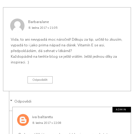
BarbaraJane
8. ledna 2017 v 21:05
Vida, to ani nevypadá moc náročně! Děkuju za tip, určitě to zkusím,
vypadá to i jako prima nápad na dárek. Vitamín E se asi,
předpokládám, dá sehnat v lékárně?
Každopádně na tenhle blog se ještě vrátím. Ještě jednou díky za
inspiraci. :)
Odpovědět
Odpovědi
iva baltaretu
8. ledna 2017 v 22:08