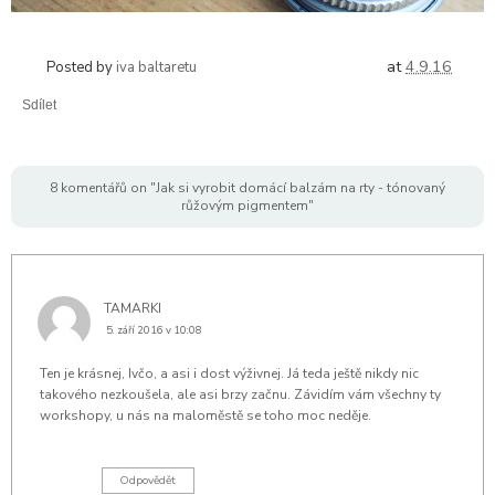
at
4.9.16
Posted by
iva baltaretu
Sdílet
8 komentářů on "Jak si vyrobit domácí balzám na rty - tónovaný
růžovým pigmentem"
TAMARKI
5. září 2016 v 10:08
Ten je krásnej, Ivčo, a asi i dost výživnej. Já teda ještě nikdy nic
takového nezkoušela, ale asi brzy začnu. Závidím vám všechny ty
workshopy, u nás na maloměstě se toho moc neděje.
Odpovědět