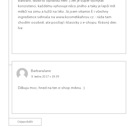
Barbaro, těžké to opravdu není :) Jen je super vychytat
konzistenci, každému vyhovuje něco jiného a taky je lepší mít
měkčí na zimu a tužší na léto. Já jsem vitamin E i všechny
ingredience sehnala na www.kosmetikahrou.cz - ráda tam
chodím osobně, ale posílají i klasicky z e-shopu. Krásný den,
Iva
BarbaraJane
9. ledna 2017 v 19:35
Děkuju moc, hned na ten e-shop mrknu. :)
Odpovědět