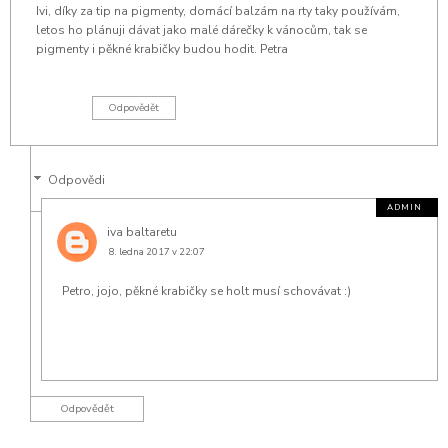
Ivi, díky za tip na pigmenty, domácí balzám na rty taky používám,
letos ho plánuji dávat jako malé dárečky k vánocům, tak se
pigmenty i pěkné krabičky budou hodit. Petra
Odpovědět
Odpovědi
iva baltaretu
8. ledna 2017 v 22:07
Petro, jojo, pěkné krabičky se holt musí schovávat :)
Odpovědět