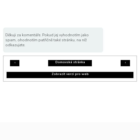
Děkuji za komentáře. Pokud jej vyhodnotím jako
spam, ohodnotím patřičně také stránku, na níž
odkazujete.
Domovská stránka
‹
›
Zobrazit verzi pro web