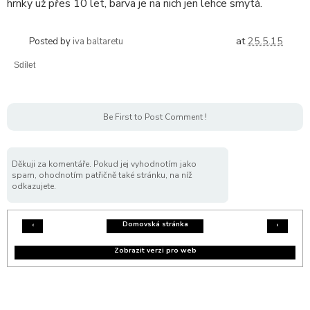
hrnky už přes 10 let, barva je na nich jen lehce smytá.
at
25.5.15
Posted by
iva baltaretu
Sdílet
Be First to Post Comment !
Děkuji za komentáře. Pokud jej vyhodnotím jako
spam, ohodnotím patřičně také stránku, na níž
odkazujete.
Domovská stránka
‹
›
Zobrazit verzi pro web